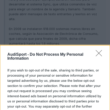
desarrollar el sistema Sync, que utiliza comandos de voz
para elegir un nombre de la agenda y llamarlo. También
puede abrir mensajes de texto entrantes y leerlos en voz
alta.
En 2008 se instalaron 918.000 sistemas manos libres en
coches, según la Asociación de Electrónica de Consumo,
que calcula que para finales de 2009, dicha cifra
aumentará hasta los 1,6 millones.
"Estamos intentando coger lo que la gente está haciendo y
AudiSport -
Do Not Process My Personal
Information
hacerlo más seguro", afirma Doug Van-Dagens, el director
del proyecto Sync de Ford. "La voz proporciona las
opciones más seguras y mantiene los ojos del conductor en
If you wish to opt-out of the sale, sharing to third parties, or
la carretera".
processing of your personal or sensitive information for
targeted advertising by us, please use the below opt-out
section to confirm your selection. Please note that after your
opt-out request is processed you may continue seeing
Responder
interest-based ads based on personal information utilized by
us or personal information disclosed to third parties prior to
your opt-out. You may separately opt-out of the further