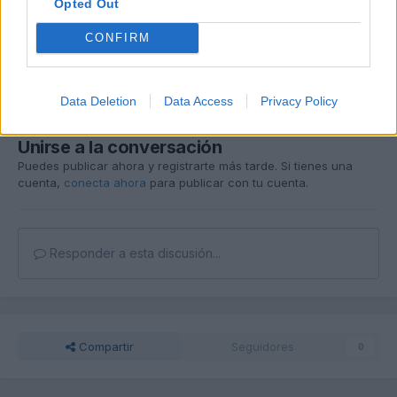
Opted Out
CONFIRM
Data Deletion
Data Access
Privacy Policy
Unirse a la conversación
Puedes publicar ahora y registrarte más tarde. Si tienes una
cuenta,
conecta ahora
para publicar con tu cuenta.
Responder a esta discusión...
Compartir
Seguidores
0