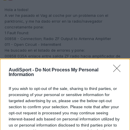
Hola a todos!
A ver he pasado el Vag al coche por un problema con el
parktronic, y me ha dado error en la radio/navegador
concretamente pone:
1 Fault Found:
00858 - Connection; Radio ZF Output to Antenna Amplifier
011 - Open Circuit - Intermittent
He buscado en el listado de errores y pone:
00858 035A enlace entre salida ZF radio hacia amplificador de
antena.
AudiSport -
Do Not Process My Personal
Alguein sabe que connector es?
Information
HAce nada saque el navi y limpie la lente, porque fallaba, y todo
bien.
If you wish to opt-out of the sale, sharing to third parties, or
Yo no he notado la diferencia, aunque ahora que he visto el error
processing of your personal or sensitive information for
y pensado, me parece que tiene menos recepción, pero solo lo
targeted advertising by us, please use the below opt-out
noto en autopista lejos de ciudades, por ciudad igual.
section to confirm your selection. Please note that after your
Lo he sacado y metido varias veces, pero sigue igual!
opt-out request is processed you may continue seeing
Que conector es?
interest-based ads based on personal information utilized by
Muchas gracias de antemano.
us or personal information disclosed to third parties prior to
SL2