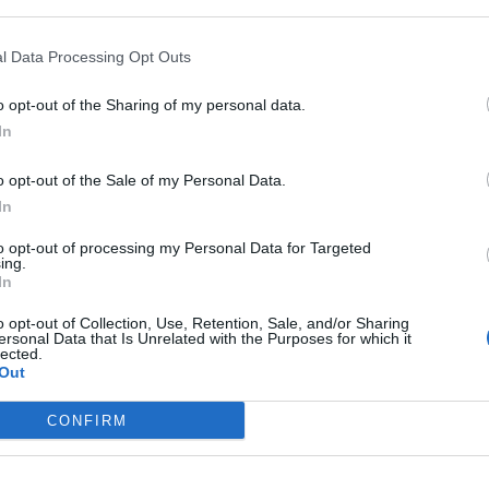
o por algun sitio(en cuanto baje al coche lo miro)y luego ira con pe
l Data Processing Opt Outs
amilia
o opt-out of the Sharing of my personal data.
In
o opt-out of the Sale of my Personal Data.
In
to opt-out of processing my Personal Data for Targeted
ing.
In
2009
o opt-out of Collection, Use, Retention, Sale, and/or Sharing
ersonal Data that Is Unrelated with the Purposes for which it
 algo
lected.
Out
CONFIRM