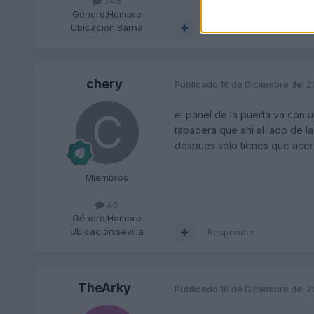
245
Género:
Hombre
Ubicación:
Barna
Responder
chery
Publicado
16 de Diciembre del 
el panel de la puerta va con un
tapadera que ahi al lado de la
despues solo tienes que acer
Miembros
45
Género:
Hombre
Ubicación:
sevilla
Responder
TheArky
Publicado
16 de Diciembre del 