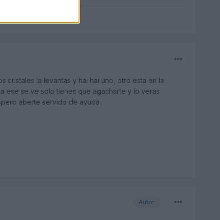
 cristales la levantas y hai hai uno, otro esta en la
erta ese se ve solo tienes que agacharte y lo veras
spero aberte servido de ayuda
Autor