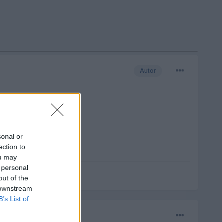
Autor
sonal or
ection to
ou may
 personal
out of the
 downstream
B’s List of