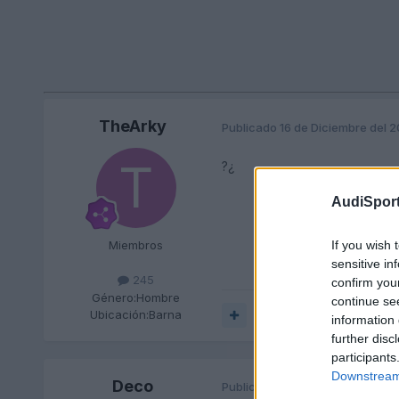
TheArky
Publicado
16 de Diciembre del 
?¿
AudiSport
If you wish 
Miembros
sensitive in
245
confirm you
Género:
Hombre
continue se
Ubicación:
Barna
Responder
information 
further disc
participants
Downstream 
Deco
Publicado
16 de Diciembre del 