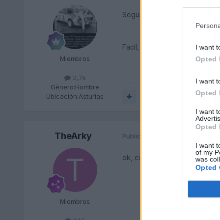
Seguro que tiene algun tornill
Persona
Facil, Sencillo y para toda la f
I want t
Miembros
Opted 
2,7k
I want t
Género:
Hombre
Opted 
Ubicación:
Asturias
Responder
I want 
Advertis
Opted 
TheArky
Publicado
16 de Diciembre del 
I want t
of my P
ok, cuando lo mires me dices
was col
Opted 
Miembros