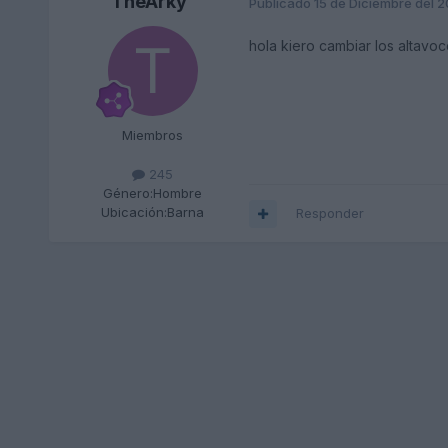
TheArky
Publicado
15 de Diciembre del 
hola kiero cambiar los altavo
Miembros
245
Género:
Hombre
Ubicación:
Barna
Responder