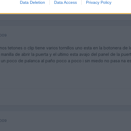
Data Deletion
Data Access
Privacy Policy
2009
os tetones o clip tiene varios tornillos uno esta en la botonera de los
 manilla de abrir la puerta y el ultimo esta avajo del panel de la pu
 un poco de palanca al paño poco a poco i sin miedo no pasa na e
2009