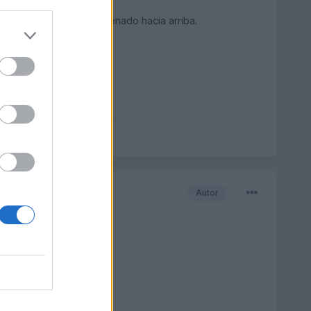
stañas, tirando del encarenado hacia arriba.
Autor