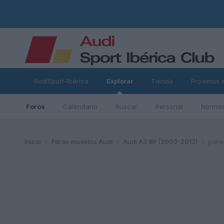
AudiSport-Ibérica
Explorar
Tienda
Próximos 
Foros
Calendario
Buscar
Personal
Normas
ad
Inicio
Foros modelos Audi
Audi A3 8P (2003-2012)
pane