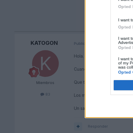
Opted 
I want t
Opted 
I want 
KATOGON
Advertis
Publicado
17 de Diciembre del 
Opted 
Hola.
I want t
of my P
was col
Cuando te refieres al MMI ba
Opted 
Que tal con el? Yo e reservad
Miembros
83
Los mandos van tambien detra
Un saludo. Y a ver si te ayuda
Responder