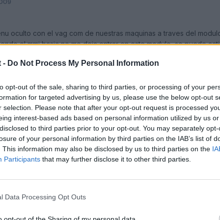
2009
enu oculto con el vag com de nuestras maquinas a traves del modulo
endo el mmi basic no me deja entrar en este modulo, se puede acti
 -
Do Not Process My Personal Information
to opt-out of the sale, sharing to third parties, or processing of your per
formation for targeted advertising by us, please use the below opt-out s
r selection. Please note that after your opt-out request is processed y
eing interest-based ads based on personal information utilized by us or
disclosed to third parties prior to your opt-out. You may separately opt-
losure of your personal information by third parties on the IAB’s list of
. This information may also be disclosed by us to third parties on the
IA
Participants
that may further disclose it to other third parties.
l Data Processing Opt Outs
o opt-out of the Sharing of my personal data.