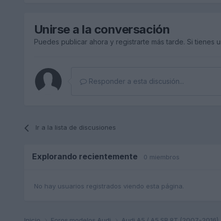
Unirse a la conversación
Puedes publicar ahora y registrarte más tarde. Si tienes 
Responder a esta discusión...
Ir a la lista de discusiones
Explorando recientemente
0 miembros
No hay usuarios registrados viendo esta página.
Inicio
Foros modelos Audi
Audi A5 / A5 SB 8T (2007-2016)