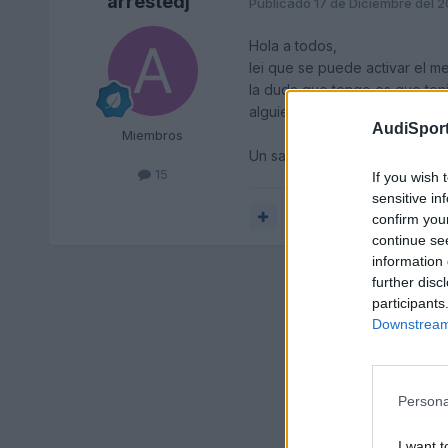
arrestedj
Publicado
17 de Diciembre del 
Hola a todos,
lei que se puede activar el m
la duda que tengo es que teni
alguien pudo hacerlo??
AudiSport
Miembros
Un saludo
15
If you wish 
sensitive in
Responder
confirm you
continue se
information 
further disc
participants
Downstream 
Persona
I want t