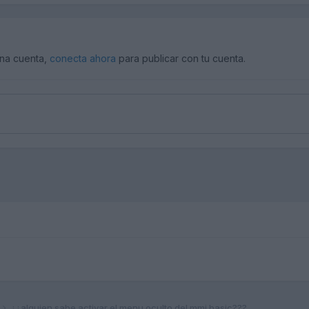
una cuenta,
conecta ahora
para publicar con tu cuenta.
¿¿alguien sabe activar el menu oculto del mmi basic???