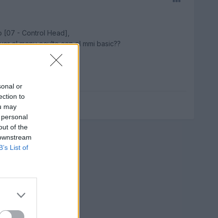
 [07 - Control Head],
var el menu oculto con el mmi basic??
sonal or
ection to
ou may
 personal
out of the
 downstream
B’s List of