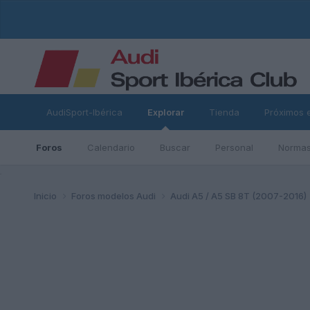
AudiSport-Ibérica
Explorar
Tienda
Próximos 
Foros
Calendario
Buscar
Personal
Normas
ad
Inicio
Foros modelos Audi
Audi A5 / A5 SB 8T (2007-2016)