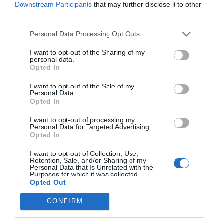
Pues uno el doble del otro.
Downstream Participants
that may further disclose it to other
third parties.
Ok gracias ya se una cosa mas ke kiero el RNSE,pero aver yo
Personal Data Processing Opt Outs
aora mismo llevo instalada una camara de vision trasera(NO
ORIGINAL)podria ponersela al RNSE??
I want to opt-out of the Sharing of my
Man comentado que ay un interface con el cual si ke podria y
personal data.
Opted In
con el mismo interface ponerle el TDT y video en movimiento,es
cierto??
I want to opt-out of the Sale of my
Y si pudera ponerselo,seria igual ke aora ke pongo marcha atras
Personal Data.
y se pone o tendria que modificarlo y todo el rollo??
Opted In
I want to opt-out of processing my
Personal Data for Targeted Advertising.
Responder
Opted In
I want to opt-out of Collection, Use,
Retention, Sale, and/or Sharing of my
2 meses más tarde...
Personal Data that Is Unrelated with the
Purposes for which it was collected.
Opted Out
K1000
CONFIRM
Publicado
26 de Julio del 2010