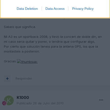
Hola a todos.
Data Deletion
Data Access
Privacy Policy
Cuando buscas la RNS-e, en sus especificaciones que ponen la
referencia, unos varian de otros con Q, S.
Sabeis que significa.
Mi A3 es un sportback 2008, y llevo la concert de doble din, en
mi caso seria quitar y poner, o tendria que configurar algo,
Por cierto que solución teneis para la antena GPS, los que la
montasteis a posteriori.
Gracias
Responder
K1000
Publicado
26 de Julio del 2010