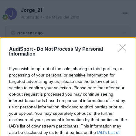
Jorge_21
Publicado
17 de Mayo del 2010
rlaurent dijo:
A groso modo:
AudiSport -
Do Not Process My Personal
- RNS-E => Navegador con pantalla a color y navegacion
Information
por DVD (mapas de toda europa). Las indicaciones por voz
y se muestran en el FIS y en la pantalla del navegador.
If you wish to opt-out of the sale, sharing to third parties, or
- BNS-E => Navegador con pantalla monocromo y
processing of your personal or sensitive information for
navegacion por CD (mapas de españa/portugal/andorra y
targeted advertising by us, please use the below opt-out
las carreteras mas importantes de europa). Las
section to confirm your selection. Please note that after your
indicaciones por voz y se muestran en el FIS.
opt-out request is processed you may continue seeing
interest-based ads based on personal information utilized by
El RNS-E podriamos decir que (salvando las distancias
us or personal information disclosed to third parties prior to
logicamente) es una especie de tonton
your opt-out. You may separately opt-out of the further
Si quieres un navegador bueno, bonito y con prestaciones
disclosure of your personal information by third parties on the
(tiene lector tarjetas SD) pillate el RNS-E, si lo que quieres
IAB’s list of downstream participants. This information may
es simplemente un navegador, pillate el BNS-E. Precios?
also be disclosed by us to third parties on the
IAB’s List of