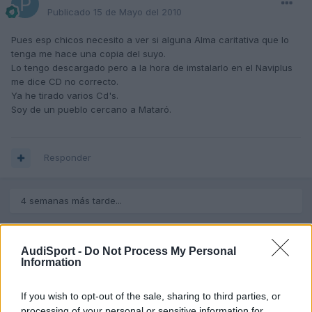
Publicado
15 de Mayo del 2010
Pues esp chicos necesito a ver si alguna Alma caritativa que lo
tenga me hace una copia del suyo.
Lo tengo descargado pero a la hora de imstalarlo en el Naviplus
me dice CD no correcto.
Ya he tirado varios Cd's.
Soy de un pueblo cercano a Mataró.
Responder
4 semanas más tarde...
AudiSport -
Do Not Process My Personal
Information
If you wish to opt-out of the sale, sharing to third parties, or
processing of your personal or sensitive information for