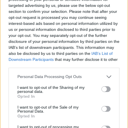
targeted advertising by us, please use the below opt-out
section to confirm your selection. Please note that after your
opt-out request is processed you may continue seeing
interest-based ads based on personal information utilized by
us or personal information disclosed to third parties prior to
your opt-out. You may separately opt-out of the further
disclosure of your personal information by third parties on the
IAB’s list of downstream participants. This information may
also be disclosed by us to third parties on the
IAB’s List of
Downstream Participants
that may further disclose it to other
third parties.
Personal Data Processing Opt Outs
I want to opt-out of the Sharing of my
personal data.
Opted In
AsexQuattro
I want to opt-out of the Sale of my
Personal Data.
Publicado
8 de Junio del 2010
Opted In
PauR1 dijo:
I want to opt-out of processing my