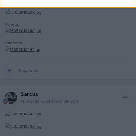
Aznar.
Panete.
Fombona.
Responder
Sarcus
Publicado
16 de Mayo del 2010