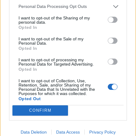
Responder
Personal Data Processing Opt Outs
I want to opt-out of the Sharing of my
personal data.
Opted In
Sarcus
Publicado
16 de Mayo del 2010
I want to opt-out of the Sale of my
Personal Data.
Opted In
I want to opt-out of processing my
Personal Data for Targeted Advertising.
Opted In
I want to opt-out of Collection, Use,
Retention, Sale, and/or Sharing of my
Personal Data that Is Unrelated with the
Purposes for which it was collected.
Opted Out
CONFIRM
Detras del Megane Trophy venia Aznar.
Data Deletion
Data Access
Privacy Policy