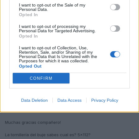
Gracias!
I want to opt-out of the Sale of my
Personal Data.
Opted In
Delanteros:
I want to opt-out of processing my
Personal Data for Targeted Advertising.
Disco de freno ventilado Ø 345 mm
Opted In
Disco de freno, grosor 30 mm
Traseros:
I want to opt-out of Collection, Use,
Disco de freno Ø 300 mm
Retention, Sale, and/or Sharing of my
Personal Data that Is Unrelated with the
Disco de freno, grosor 12 mm
Purposes for which it was collected.
Opted Out
CONFIRM
Responder
Data Deletion
Data Access
Privacy Policy
Discotek
Publicado
18 de Mayo del 2010
Muchas gracias compañero!
La tornillería del buje sabes cual es? 5x112?