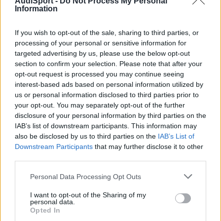
AudiSport -
Do Not Process My Personal
Information
If you wish to opt-out of the sale, sharing to third parties, or
processing of your personal or sensitive information for
targeted advertising by us, please use the below opt-out
section to confirm your selection. Please note that after your
opt-out request is processed you may continue seeing
interest-based ads based on personal information utilized by
us or personal information disclosed to third parties prior to
your opt-out. You may separately opt-out of the further
disclosure of your personal information by third parties on the
IAB’s list of downstream participants. This information may
idua4
also be disclosed by us to third parties on the
IAB’s List of
Publicado
17 de Mayo del 2010
Downstream Participants
that may further disclose it to other
third parties.
Discotek dijo:
Personal Data Processing Opt Outs
Alguien me sabría confirmar el tamaño de los discos
I want to opt-out of the Sharing of my
delanteros del 3.0TDI? Creo que son 345mm, pero el ancho
personal data.
es 30mm?
Opted In