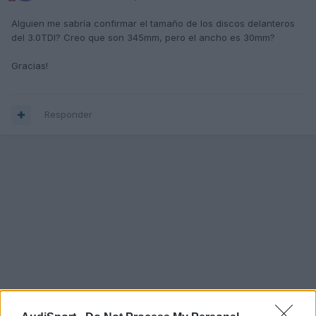
Alguien me sabría confirmar el tamaño de los discos delanteros
del 3.0TDI? Creo que son 345mm, pero el ancho es 30mm?
Gracias!
Responder