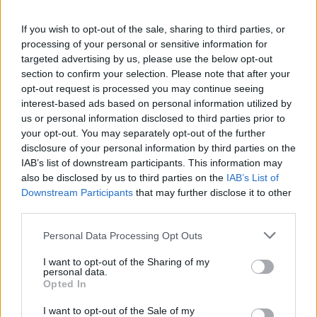
If you wish to opt-out of the sale, sharing to third parties, or
processing of your personal or sensitive information for
targeted advertising by us, please use the below opt-out
section to confirm your selection. Please note that after your
opt-out request is processed you may continue seeing
interest-based ads based on personal information utilized by
us or personal information disclosed to third parties prior to
your opt-out. You may separately opt-out of the further
disclosure of your personal information by third parties on the
IAB’s list of downstream participants. This information may
also be disclosed by us to third parties on the
IAB’s List of
fdoangulo
Downstream Participants
that may further disclose it to other
Publicado
18 de Mayo del 2010
third parties.
ripilondo dijo:
Personal Data Processing Opt Outs
I want to opt-out of the Sharing of my
buenas, queria reprogramar mi audi a42.5 180cv b6, expero
personal data.
consejos aunk estoy mirando por aki y cada uno dice una
Opted In
cosa. si alguien se apunta estoy deseando. un saludo
gracias
I want to opt-out of the Sale of my