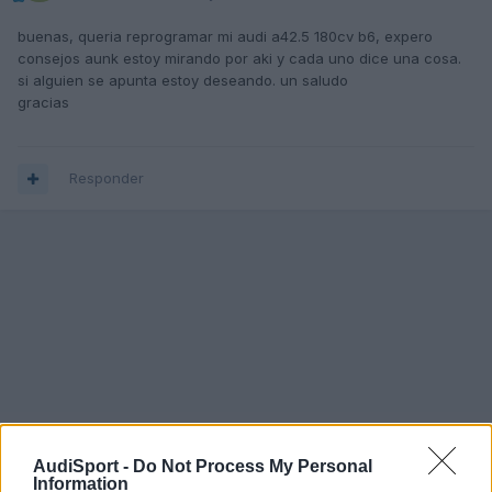
buenas, queria reprogramar mi audi a42.5 180cv b6, expero
consejos aunk estoy mirando por aki y cada uno dice una cosa.
si alguien se apunta estoy deseando. un saludo
gracias
Responder
AudiSport -
Do Not Process My Personal
Information