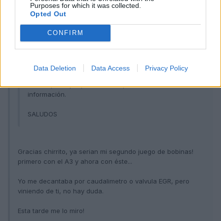
Purposes for which it was collected.
Opted Out
yoshy dijo:
CONFIRM
chirrito dijo:
Bobinas
Data Deletion
Data Access
Privacy Policy
Pásate por
aqui
que tienes un poco más de
información.
SALUDOS
Gracias chirrito, ya serian mi segundo juego de bobinas!
primero con el A3 y ahora con éste...
Yo me decantaba por caudalimetro o valvula EGR, pero
viniendo de ti, no hay duda.
Esta tarde me lo miro!