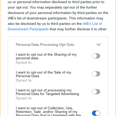
us or personal information disclosed to third parties prior to
Pásate por
aqui
que tienes un poco más de información.
your opt-out. You may separately opt-out of the further
disclosure of your personal information by third parties on the
SALUDOS
IAB’s list of downstream participants. This information may
also be disclosed by us to third parties on the
IAB’s List of
Downstream Participants
that may further disclose it to other
third parties.
Gracias chirrito, ya serian mi segundo juego de bobinas! primero
con el A3 y ahora con éste...
Personal Data Processing Opt Outs
Yo me decantaba por caudalimetro o valvula EGR, pero viniendo
I want to opt-out of the Sharing of my
de ti, no hay duda.
personal data.
Opted In
Esta tarde me lo miro!
I want to opt-out of the Sale of my
Personal Data.
Opted In
Responder
I want to opt-out of processing my
Personal Data for Targeted Advertising.
Opted In
yoshy
I want to opt-out of Collection, Use,
Publicado
27 de Mayo del 2010
Retention, Sale, and/or Sharing of my
Personal Data that Is Unrelated with the