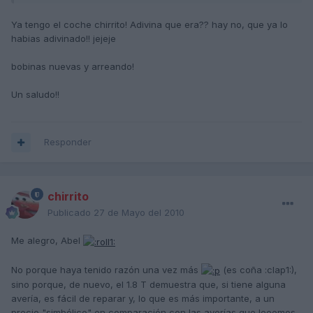
Ya tengo el coche chirrito! Adivina que era?? hay no, que ya lo
habias adivinado!! jejeje
bobinas nuevas y arreando!
Un saludo!!
Responder
chirrito
Publicado
27 de Mayo del 2010
Me alegro, Abel
No porque haya tenido razón una vez más
(es coña :clap1:),
sino porque, de nuevo, el 1.8 T demuestra que, si tiene alguna
avería, es fácil de reparar y, lo que es más importante, a un
precio "simbólico" en comparación con las averías que leeemos