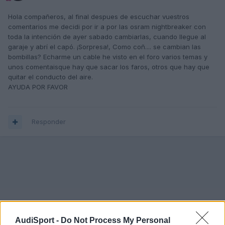
Hola compañeros, al final despues de escuchar vuestros
comentarios me decidi por ir a por las osram nightbreaker con
toda la intención de ayer sabado cambiarlas, cuando llegue al
garaje y abrí el capó. ¡Sorpresa!, Como coñ.... se cambian las
bombillas? Echarme un cable he visto en el foro varios temas y
unos comentaisque hay que sacar los faros, otros que hay que
quitar el conducto del aire.
AYUDA POR FAVOR
Responder
AudiSport -
Do Not Process My Personal