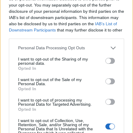
your opt-out. You may separately opt-out of the further
disclosure of your personal information by third parties on the
IAB’s list of downstream participants. This information may
also be disclosed by us to third parties on the
IAB’s List of
Downstream Participants
that may further disclose it to other
third parties.
Personal Data Processing Opt Outs
I want to opt-out of the Sharing of my
personal data.
Opted In
I want to opt-out of the Sale of my
Yo he puesto un alpine IVA-D106R con modulo de navegación
Personal Data.
NVE-M300P pvp instalación (1000e) y cerrar no cierra la
Opted In
tapa,pero la calidad de sonido y de imagen
I want to opt-out of processing my
Personal Data for Targeted Advertising.
es genial!!!.
Opted In
SALUDETTES
I want to opt-out of Collection, Use,
Retention, Sale, and/or Sharing of my
Personal Data that Is Unrelated with the
Purposes for which it was collected.