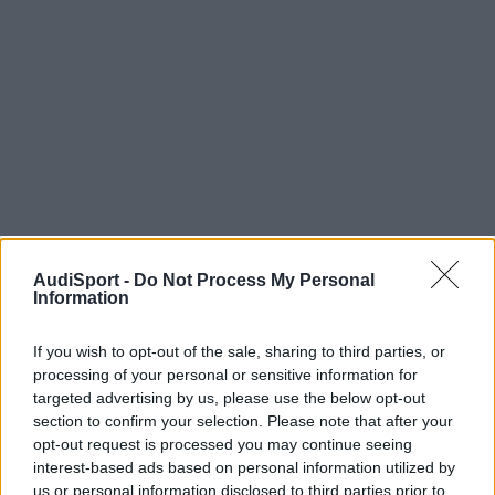
AudiSport -
Do Not Process My Personal
Information
If you wish to opt-out of the sale, sharing to third parties, or
GOTT43
processing of your personal or sensitive information for
Publicado
27 de Agosto del 2010
targeted advertising by us, please use the below opt-out
section to confirm your selection. Please note that after your
Hola:
opt-out request is processed you may continue seeing
interest-based ads based on personal information utilized by
Kenwood KVT-627:
us or personal information disclosed to third parties prior to