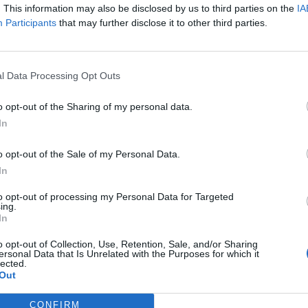
. This information may also be disclosed by us to third parties on the
IA
Participants
that may further disclose it to other third parties.
l Data Processing Opt Outs
o opt-out of the Sharing of my personal data.
In
o opt-out of the Sale of my Personal Data.
In
ditado)
to opt-out of processing my Personal Data for Targeted
ing.
In
o opt-out of Collection, Use, Retention, Sale, and/or Sharing
ersonal Data that Is Unrelated with the Purposes for which it
lected.
IEN ME PUEDE ORIENTAR EN RELACIÓN A UN PROBLEMA QUE TENG
Out
 PLUS(EL QUE LLEVA EL DVD DETRÁS DE LA PANTALLA) Y OCURRE 
 NAVEGADOR INICIA LA ACTUALIZACIÓN DE SOFTWARE Y UNA VEZ 
CONFIRM