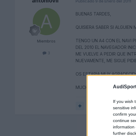
antoniovil
Publicado
9 de Enero del 2011
BUENAS TARDES,
QUISIERA SABER SI ALGUIEN
TENGO UN A4 CON EL NAVI P
Miembros
DEL 2010 EL NAVEGADOR INI
3
ME VUELVE A PEDIR QUE IN
NUEVAMENTE, ME SIGUE PIDI
OS ESTARIA MUY AGRADECID
AudiSport
MUCHAS GRACIAS.
If you wish 
Responder
sensitive in
confirm you
continue se
information 
further disc