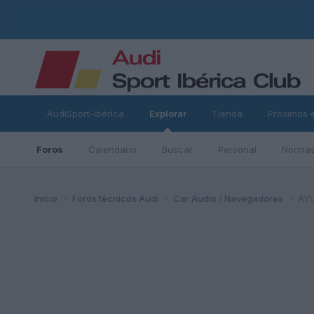
AudiSport-Ibérica
Explorar
Tienda
Próximos 
Foros
Calendario
Buscar
Personal
Normas
ad
Inicio
Foros técnicos Audi
Car Audio / Navegadores
AY