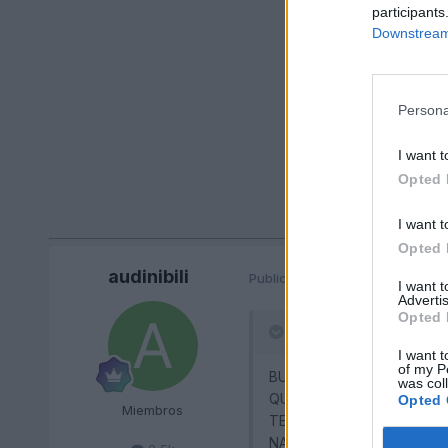
participants
Downstream 
Persona
I want t
Opted 
I want t
Opted 
audinibili
Publicado
9 de Enero del 2011
(e
I want 
Advertis
Opted 
antoniovil dijo:
I want t
of my P
BUENAS TARDES,
was col
QUISIERA SABER SI ALGU
Opted 
Miembros
TENGO UN A4 CON EL NAVI
NAVEGACIÓN DEL 2010 EL