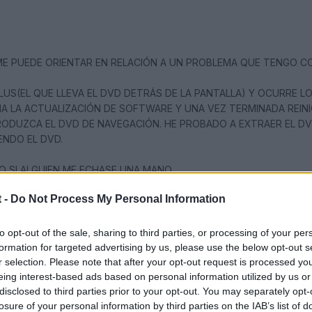
 ME PUEDE ORIENTAR EN RELACIÓN A UN PROBLEMA QUE TENGO C
LUS(EL QUE LLEVA EL DVD DETRÁS DE LA PANTALLA) Y OCURRE LO
CIA LA ACTUALIZACIÓN DE SOFTWARE Y UNA VEZ TERMINADA REIN
TRODUZCA EL DVD DE NAVEGACIÓN. HE PROBADO A EXTRAER EL D
ENDO EL DVD.
O SI ALGUIEN ME ECHASE UNA MANO.
 -
Do Not Process My Personal Information
to opt-out of the sale, sharing to third parties, or processing of your per
formation for targeted advertising by us, please use the below opt-out s
r selection. Please note that after your opt-out request is processed y
eing interest-based ads based on personal information utilized by us or
disclosed to third parties prior to your opt-out. You may separately opt-
losure of your personal information by third parties on the IAB’s list of