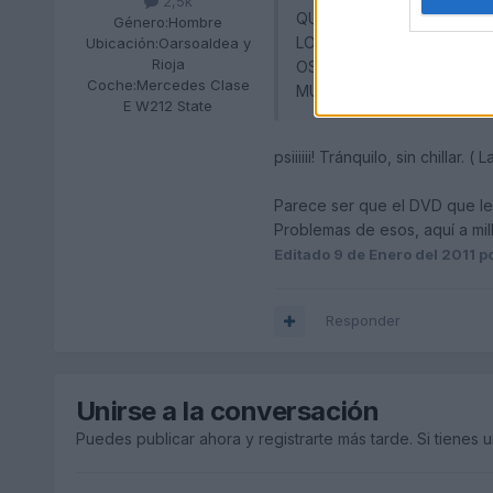
2,5k
QUE HECHO ESTO, ME VUE
Género:
Hombre
LO HE INTRODUCIDO NUEV
Ubicación:
Oarsoaldea y
Rioja
OS ESTARIA MUY AGRADEC
Coche:
Mercedes Clase
MUCHAS GRACIAS.
E W212 State
psiiiiii! Tránquilo, sin chillar
Parece ser que el DVD que le 
Problemas de esos, aquí a mill
Editado
9 de Enero del 2011
po
Responder
Unirse a la conversación
Puedes publicar ahora y registrarte más tarde. Si tienes 