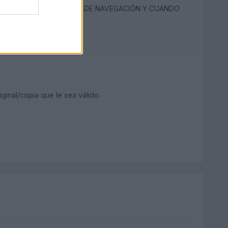
BADO A EXTRAER EL DVD DE NAVEGACIÓN Y CUANDO
inal/copia que le sea válido.