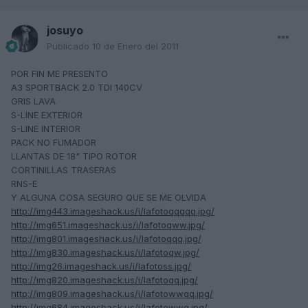
josuyo
Publicado
10 de Enero del 2011
POR FIN ME PRESENTO
A3 SPORTBACK 2.0 TDI 140CV
GRIS LAVA
S-LINE EXTERIOR
S-LINE INTERIOR
PACK NO FUMADOR
LLANTAS DE 18" TIPO ROTOR
CORTINILLAS TRASERAS
RNS-E
Y ALGUNA COSA SEGURO QUE SE ME OLVIDA
http://img443.imageshack.us/i/lafotoqqqqq.jpg/
http://img651.imageshack.us/i/lafotoqww.jpg/
http://img801.imageshack.us/i/lafotoqqq.jpg/
http://img830.imageshack.us/i/lafotoqw.jpg/
http://img26.imageshack.us/i/lafotoss.jpg/
http://img820.imageshack.us/i/lafotoqq.jpg/
http://img809.imageshack.us/i/lafotowwqq.jpg/
http://img684.imageshack.us/i/lafotowwq.jpg/