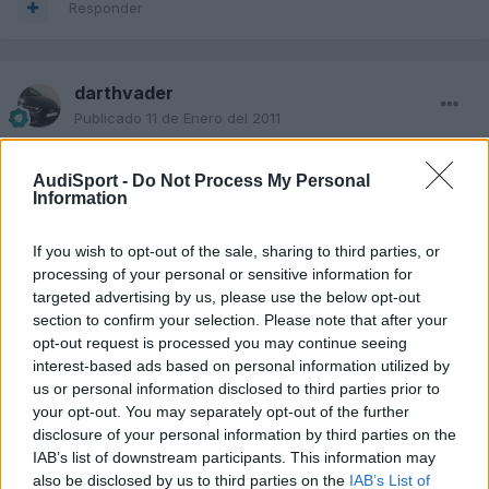
Responder
darthvader
Publicado
11 de Enero del 2011
Felicidades!!!
AudiSport -
Do Not Process My Personal
Information
Muy guapo el coche y muy guapas las llantas ... poco vistas ...
Suerte!
If you wish to opt-out of the sale, sharing to third parties, or
processing of your personal or sensitive information for
targeted advertising by us, please use the below opt-out
section to confirm your selection. Please note that after your
Responder
opt-out request is processed you may continue seeing
interest-based ads based on personal information utilized by
us or personal information disclosed to third parties prior to
josuyo
your opt-out. You may separately opt-out of the further
disclosure of your personal information by third parties on the
Publicado
11 de Enero del 2011
IAB’s list of downstream participants. This information may
Se me olvido,también tiene
also be disclosed by us to third parties on the
IAB’s List of