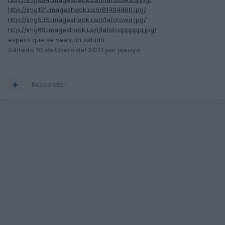
http://img121.imageshack.us/i/81404460.jpg/
http://img535.imageshack.us/i/lafotowq.jpg/
http://img69.imageshack.us/i/lafotoqqqqqq.jpg/
espero que se vean,un saludo
Editado
10 de Enero del 2011
por josuyo
Responder