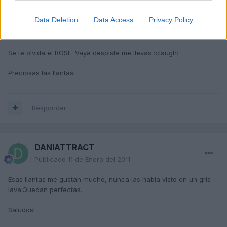
Creo que ahora ya esta todo,espero tener suerte con el es
el primer diésel que tengo y seme hace muy raro
Data Deletion
Data Access
Privacy Policy
Un saludo
Se te olvida el BOSE. Vaya despiste me llevas :claugh:
Preciosas las llantas!
Responder
DANIATTRACT
Publicado
11 de Enero del 2011
Esas llantas me gustan mucho, nunca las había visto en un gris
lava.Quedan perfectas.
Saludos!