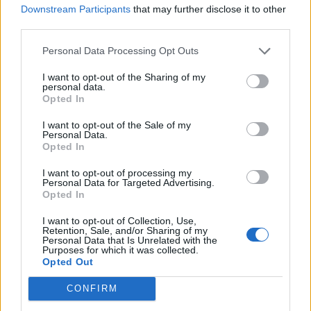
Xenón
Downstream Participants
that may further disclose it to other
Sensores de aparcamiento traseros
third parties.
Auto hill
Creo que ahora ya esta todo,espero tener suerte con el es el
Personal Data Processing Opt Outs
primer diésel que tengo y seme hace muy raro
Un saludo
I want to opt-out of the Sharing of my
personal data.
Opted In
Responder
I want to opt-out of the Sale of my
Personal Data.
Opted In
I want to opt-out of processing my
galanot
Personal Data for Targeted Advertising.
Opted In
Publicado
11 de Enero del 2011
I want to opt-out of Collection, Use,
Retention, Sale, and/or Sharing of my
josuyo dijo:
Personal Data that Is Unrelated with the
Purposes for which it was collected.
Se me olvido,también tiene
Opted Out
Xenón
Sensores de aparcamiento traseros
CONFIRM
Auto hill