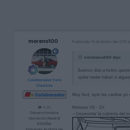
moreno100
Publicado
13 de Enero del 2011
(
novatoaudi80 dijo:
Buenos dias a todos quisie
quitar nadie haber si algu
Colaborador Foro
Clasicos
Muy facil, ayer las cambie yo 
Motores V6 - 2V:
6,9k
Género:
Hombre
‒ Desmontar la cubierta del m
Ubicación:
Madrid
ESPAÑA
Intereses:
Audista de