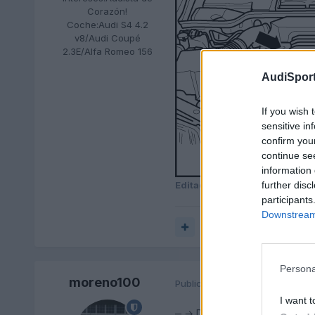
Corazón!
Coche:
Audi S4 4.2
v8/Audi Coupé
2.3E/Alfa Romeo 156
AudiSport
If you wish 
sensitive in
confirm you
continue se
information 
further disc
Editado
13 de Enero del 2011
p
participants
Downstream 
Responder
Persona
moreno100
Publicado
13 de Enero del 2011
(
I want t
‒ → De ser necesario, desmonta