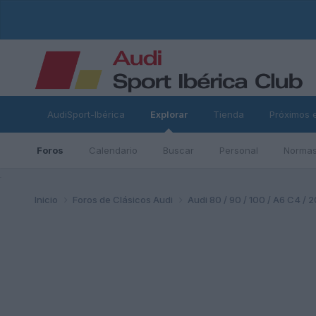
AudiSport-Ibérica
Explorar
Tienda
Próximos 
Foros
Calendario
Buscar
Personal
Normas
ad
Inicio
Foros de Clásicos Audi
Audi 80 / 90 / 100 / A6 C4 / 