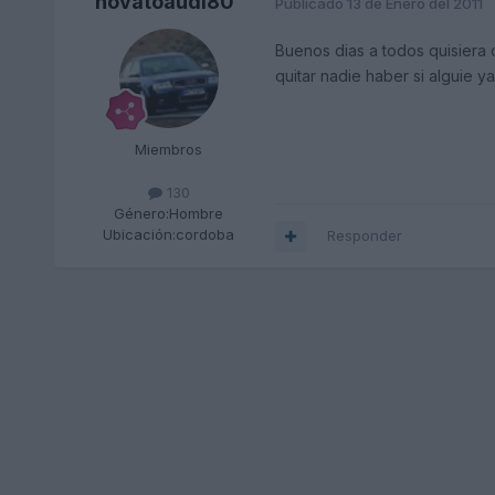
novatoaudi80
Publicado
13 de Enero del 2011
Buenos dias a todos quisiera 
quitar nadie haber si alguie 
Miembros
130
Género:
Hombre
Ubicación:
cordoba
Responder