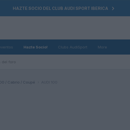
HAZTE SOCIO DEL CLUB AUDI SPORT IBERICA
eventos
Hazte Socio!
Clubs AudiSport
More
 del foro
200 / Cabrio / Coupé
AUDI 100