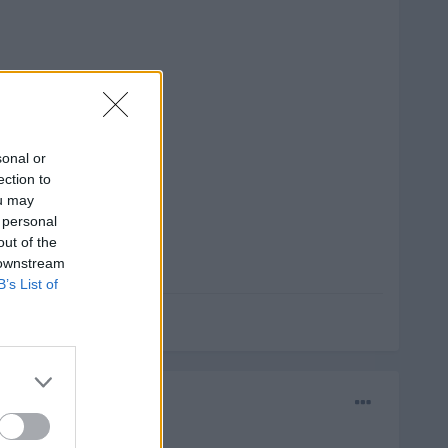
sonal or
ection to
ou may
 personal
out of the
 downstream
B’s List of
ad de la mariposa