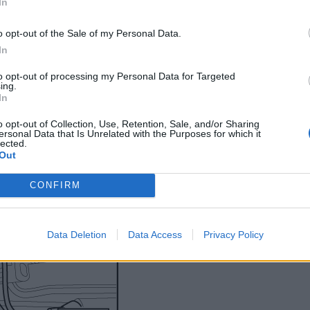
In
ado, desenchufar los conectores - flechas- de las bujías.
(Yo te a
cendido, utilizando la llave de bujías 3122 B.
(Esta llave la encuent
o opt-out of the Sale of my Personal Data.
(Yo te aconsejo engrasar un poco la rosca de la nueva bujia)
In
 de los cables de encendido y los capuchones de bujías.
to opt-out of processing my Personal Data for Targeted
ing.
ulata 30 Nm
(si no tienes dinamometrica, una vez que aprietes a t
In
.
o opt-out of Collection, Use, Retention, Sale, and/or Sharing
ersonal Data that Is Unrelated with the Purposes for which it
lected.
Out
CONFIRM
Data Deletion
Data Access
Privacy Policy