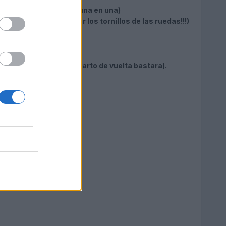
consejo ir quitando de una en una)
ras en la llave de quitar los tornillos de las ruedas!!!)
ope con la mano, un cuarto de vuelta bastara).