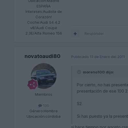
Ubicación:
Madrid
ESPAÑA
Intereses:
Audista de
Corazón!
Coche:
Audi S4 4.2
v8/Audi Coupé
2.3E/Alfa Romeo 156
Responder
novatoaudi80
Publicado
13 de Enero del 2011
moreno100 dijo:
Por cierto, no has present
presentación de ese 100 2
Miembros
S2.
130
Género:
Hombre
Si has puesto ya la presen
Ubicación:
cordoba
si hace tiempo por agosto cre