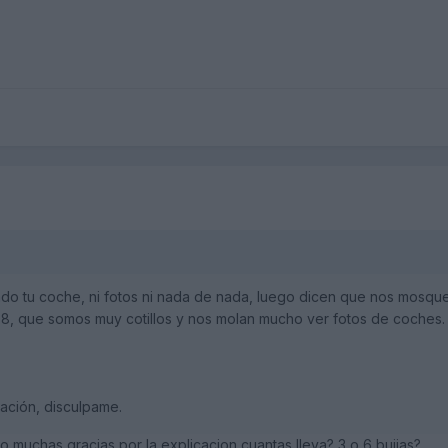
ado tu coche, ni fotos ni nada de nada, luego dicen que nos mosqu
.8, que somos muy cotillos y nos molan mucho ver fotos de coches.
tación, disculpame.
o muchas gracias por la explicacion cuantas lleva? 3 o 6 bujias?