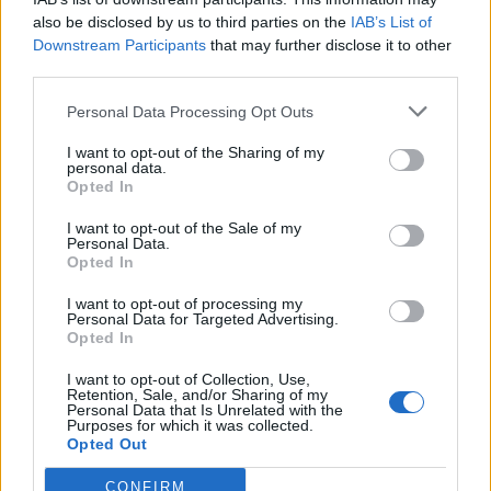
Pues mira, para el 2.0Tfsi de 211cv audi da estas cifras:
also be disclosed by us to third parties on the
IAB’s List of
Downstream Participants
that may further disclose it to other
Consumo combinado: 7,3 l / Emisiones combinadas de CO2:
third parties.
172 g/km (EU5)
Consumo urbano: 9,8 l / Consumo interurbano: 5,9l
Personal Data Processing Opt Outs
A esas cifras sumal sore 1 litros mas a los 100 que te dara
I want to opt-out of the Sharing of my
en realidad por que los calculos de los fabricantes siempre
personal data.
son a la baja y sacados en condiciones demasiado
Opted In
perfectas.
I want to opt-out of the Sale of my
Personal Data.
Yo personalmente creo que para un 2.0Tfsi de mas de
Opted In
200cv son consumos razonables.
I want to opt-out of processing my
Por cierto, puedes verlo aqui:
Personal Data for Targeted Advertising.
Opted In
http://configurator.audi.es/entry?mandant=...next=model-
I want to opt-out of Collection, Use,
page
Retention, Sale, and/or Sharing of my
Personal Data that Is Unrelated with the
Purposes for which it was collected.
s2.
Opted Out
Gracias, pero yo hablo del A4 2.0TFSI 200CV del 2007. No el
CONFIRM
211Cv moderno