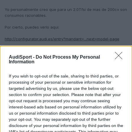
Yo personalmente creo que para un 2.0Tfsi de mas de 200cv son
consumos razonables.
Por cierto, puedes verlo aqui:
http://configurator.audi.es/entry?mandant=...next=model-page
s2.
Editado
15 de Enero del 2011
por RomuloTDI
AudiSport -
Do Not Process My Personal
Information
If you wish to opt-out of the sale, sharing to third parties, or
Responder
processing of your personal or sensitive information for
targeted advertising by us, please use the below opt-out
section to confirm your selection. Please note that after your
Mmanu86
opt-out request is processed you may continue seeing
Publicado
15 de Enero del 2011
interest-based ads based on personal information utilized by
us or personal information disclosed to third parties prior to
your opt-out. You may separately opt-out of the further
RomuloTDI dijo:
disclosure of your personal information by third parties on the
IAB’s list of downstream participants. This information may