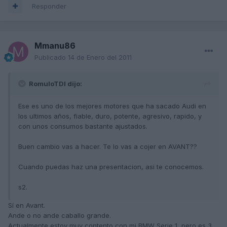
Responder
Mmanu86
Publicado
14 de Enero del 2011
RomuloTDI dijo:
Ese es uno de los mejores motores que ha sacado Audi en
los ultimos años, fiable, duro, potente, agresivo, rapido, y
con unos consumos bastante ajustados.
Buen cambio vas a hacer. Te lo vas a cojer en AVANT??
Cuando puedas haz una presentacion, asi te conocemos.
s2.
Sí en Avant.
Ande o no ande caballo grande.
Actualmente estoy muy contento con mi BMW Serie 1, pero es 3