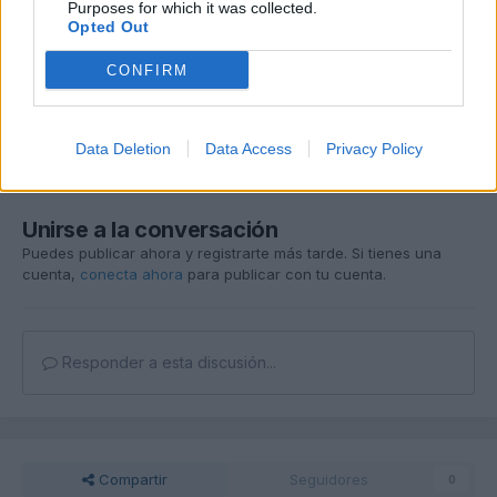
Purposes for which it was collected.
Opted Out
CONFIRM
Data Deletion
Data Access
Privacy Policy
Unirse a la conversación
Puedes publicar ahora y registrarte más tarde. Si tienes una
cuenta,
conecta ahora
para publicar con tu cuenta.
Responder a esta discusión...
Compartir
Seguidores
0