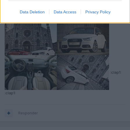
Data Deletion
Data Access
Privacy Policy
:clap1:
:clap1:
Responder