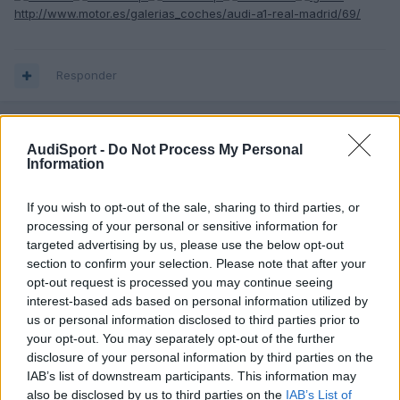
http://www.motor.es/galerias_coches/audi-a1-real-madrid/69/
Responder
alagar27
AudiSport -
Do Not Process My Personal
Information
Publicado
21 de Febrero del 2011
Pues a mi me gusta la del real madrid, ojala fuese el mio. Jeje
If you wish to opt-out of the sale, sharing to third parties, or
processing of your personal or sensitive information for
targeted advertising by us, please use the below opt-out
Responder
section to confirm your selection. Please note that after your
opt-out request is processed you may continue seeing
interest-based ads based on personal information utilized by
us or personal information disclosed to third parties prior to
CANLE
your opt-out. You may separately opt-out of the further
Publicado
21 de Febrero del 2011
disclosure of your personal information by third parties on the
IAB’s list of downstream participants. This information may
Soy del Atleti. jaja
also be disclosed by us to third parties on the
IAB’s List of