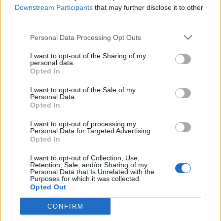
Downstream Participants
that may further disclose it to other
third parties.
Responder
Personal Data Processing Opt Outs
I want to opt-out of the Sharing of my
personal data.
alagar27
Opted In
Publicado
22 de Febrero del 2011
I want to opt-out of the Sale of my
Personal Data.
Entendido
Opted In
I want to opt-out of processing my
Personal Data for Targeted Advertising.
Responder
Opted In
I want to opt-out of Collection, Use,
Retention, Sale, and/or Sharing of my
CANLE
Personal Data that Is Unrelated with the
Purposes for which it was collected.
Publicado
1 de Marzo del 2011
Opted Out
CONFIRM