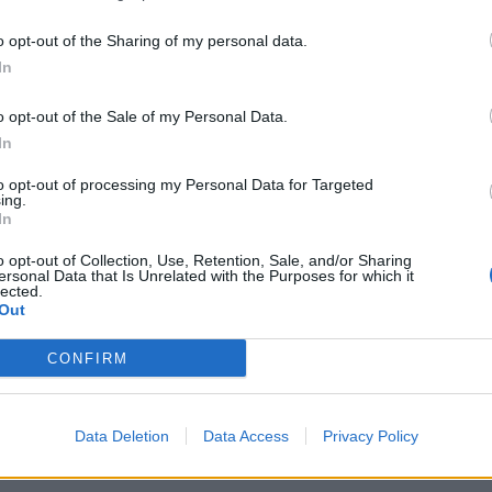
o opt-out of the Sharing of my personal data.
In
o opt-out of the Sale of my Personal Data.
In
to opt-out of processing my Personal Data for Targeted
ing.
In
o opt-out of Collection, Use, Retention, Sale, and/or Sharing
ersonal Data that Is Unrelated with the Purposes for which it
lected.
Out
 montar el volante achatado es : 8PO 953 549 F
CONFIRM
.audisport-iberica.com/foro/inde...=243534&hl=
Data Deletion
Data Access
Privacy Policy