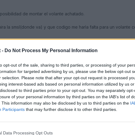
posibilidad de montar el volante achatado.
ra la smsl(donde va) y que codigo me harìa falta para un volante co
a posteriori,se que me cambiaron la smls pero no se ni donde va isn
 -
Do Not Process My Personal Information
to opt-out of the sale, sharing to third parties, or processing of your per
formation for targeted advertising by us, please use the below opt-out s
r selection. Please note that after your opt-out request is processed y
eing interest-based ads based on personal information utilized by us or
disclosed to third parties prior to your opt-out. You may separately opt-
losure of your personal information by third parties on the IAB’s list of
. This information may also be disclosed by us to third parties on the
IA
Participants
that may further disclose it to other third parties.
l Data Processing Opt Outs