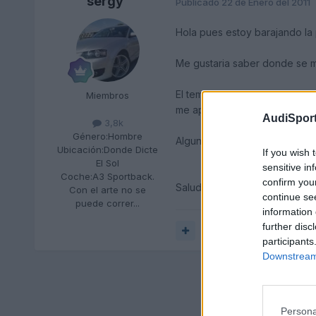
sergy
Publicado
22 de Enero del 2011
Hola pues estoy barajando la 
Me gustaria saber donde se mi
El tempomat es algo que puse 
Miembros
me aparece....
AudiSport
3,8k
Género:
Hombre
Alguna foto??
Ubicación:
Donde Dicte
If you wish 
El Sol
sensitive in
Coche:
A3 Sportback.
confirm you
Saludos y Gracias
Con el arte no se
continue se
puede correr...
information 
further disc
Responder
participants
Downstream 
Persona