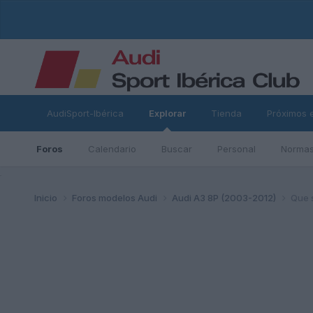
AudiSport-Ibérica
Explorar
Tienda
Próximos 
Foros
Calendario
Buscar
Personal
Normas
ad
Inicio
Foros modelos Audi
Audi A3 8P (2003-2012)
Que s