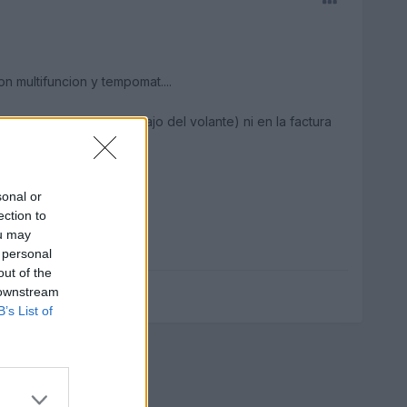
n multifuncion y tempomat....
talada(e leido que debajo del volante) ni en la factura
sonal or
ection to
ou may
 personal
out of the
 downstream
B’s List of