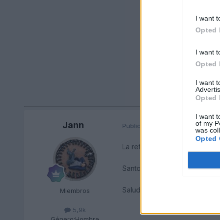
I want t
Opted 
I want t
Opted 
I want 
Advertis
Opted 
I want t
of my P
Jann
Publicado
22 de Enero del 2011
was col
Opted 
La referencia de la smls para
Santos vende una:
http://www
Saludos
Miembros
5,9k
Género:
Hombre