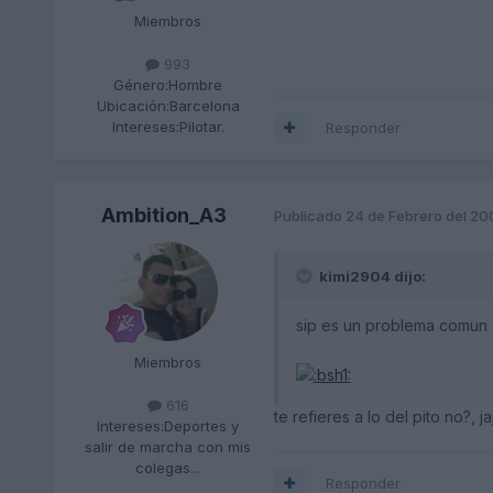
Miembros
993
Género:
Hombre
Ubicación:
Barcelona
Intereses:
Pilotar.
Responder
Ambition_A3
Publicado
24 de Febrero del 20
kimi2904 dijo:
sip es un problema comun 
Miembros
616
te refieres a lo del pito no?, j
Intereses:
Deportes y
salir de marcha con mis
colegas...
Responder