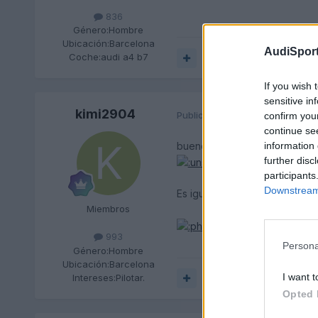
836
Género:
Hombre
Ubicación:
Barcelona
AudiSport
Coche:
audi a4 b7
Responder
If you wish 
sensitive in
kimi2904
Publicado
24 de Febrero del 20
confirm you
continue se
bueno no pasa nada.
information 
further disc
participants
Downstream 
Es igual.
Miembros
993
Persona
Género:
Hombre
Ubicación:
Barcelona
I want t
Intereses:
Pilotar.
Responder
Opted 