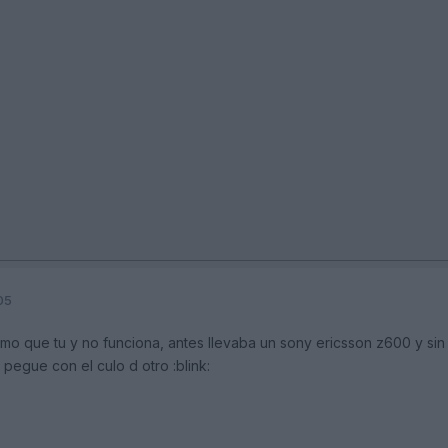
05
smo que tu y no funciona, antes llevaba un sony ericsson z600 y sin
pegue con el culo d otro :blink: