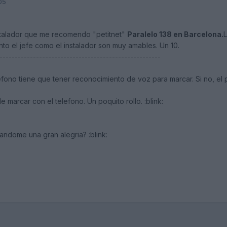
05
stalador que me recomendo "petitnet"
Paralelo 138 en Barcelona.
L
nto el jefe como el instalador son muy amables. Un 10.
-----------------------------------------------------
efono tiene que tener reconocimiento de voz para marcar. Si no, el
 marcar con el telefono. Un poquito rollo. :blink:
andome una gran alegria? :blink: