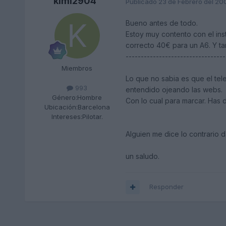
kimi2904
Publicado
23 de Febrero del 20
Bueno antes de todo.
Estoy muy contento con el in
correcto 40€ para un A6. Y ta
---------------------------------
Miembros
Lo que no sabia es que el tel
993
entendido ojeando las webs.
Género:
Hombre
Con lo cual para marcar. Has de
Ubicación:
Barcelona
Intereses:
Pilotar.
Alguien me dice lo contrario d
un saludo.
Responder