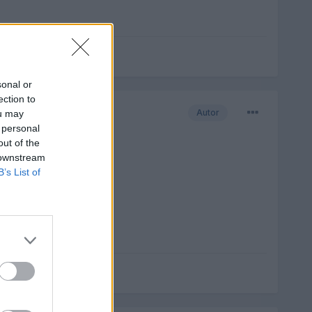
sonal or
ection to
Autor
ou may
 personal
out of the
 downstream
B’s List of