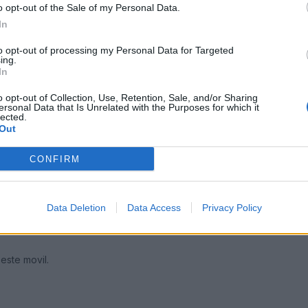
o opt-out of the Sale of my Personal Data.
05
In
lo mismo que a ustedes pero cuando marcais un telefono os suena a
to opt-out of processing my Personal Data for Targeted
ing.
In
o opt-out of Collection, Use, Retention, Sale, and/or Sharing
ersonal Data that Is Unrelated with the Purposes for which it
lected.
Out
CONFIRM
Data Deletion
Data Access
Privacy Policy
05
este movil.