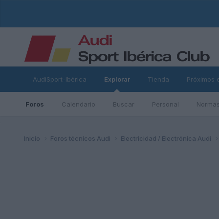
AudiSport-Ibérica
Explorar
Tienda
Próximos 
Foros
Calendario
Buscar
Personal
Normas
ad
Inicio
Foros técnicos Audi
Electricidad / Electrónica Audi