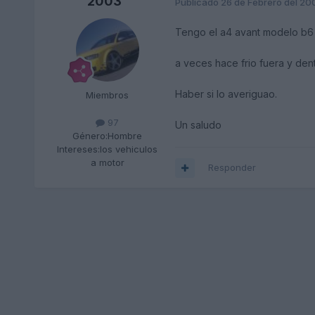
2003
Publicado
26 de Febrero del 20
Tengo el a4 avant modelo b6 y
a veces hace frio fuera y den
Haber si lo averiguao.
Miembros
97
Un saludo
Género:
Hombre
Intereses:
los vehiculos
a motor
Responder