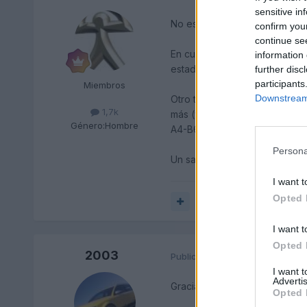
sensitive in
No es posible saber la temper
confirm you
continue se
En cuanto al encendido del A.A
information 
estado al sol), te saldrá aire
further disc
participants
Miembros
Downstream 
Otro tema aparte es que el si
1,7k
más (velocidad del coche, rpm,
Género:
Hombre
A4-B6 (como el mio), en el qu
Persona
Un saludo,
I want t
Opted 
Responder
I want t
Opted 
2003
Publicado
28 de Febrero del 20
I want 
Advertis
Gracias por las respuesta per
Opted 