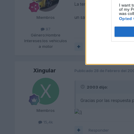
La temperatura tendria que ser
I want t
of my P
was col
un saludo
Miembros
Opted 
97
Género:
Hombre
Intereses:
los vehiculos
a motor
Responder
Xingular
Publicado
28 de Febrero del 20
2003 dijo:
Gracias por las respuesta 
Miembros
15,4k
Responder