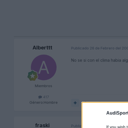
Alberttt
Publicado
26 de Febrero del 20
No se si con el clima habia algu
Miembros
417
Género:
Hombre
Responder
AudiSport
fraski
Publicado
26 de Febrero del 20
If you wish 