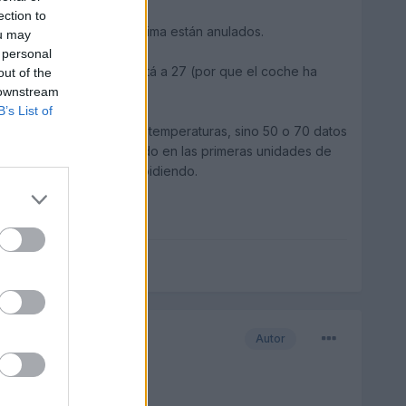
ection to
to que los canales del clima están anulados.
ou may
 personal
emplo 21, y el interior está a 27 (por que el coche ha
out of the
 downstream
B’s List of
juego no solo estas tres temperaturas, sino 50 o 70 datos
e de lo esperado, sobre todo en las primeras unidades de
lta que la que le estás pidiendo.
Autor