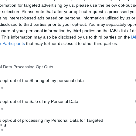
formation for targeted advertising by us, please use the below opt-out s
atura interior de un A4-B6 si no usas un termómetro ambiental, pues
r selection. Please note that after your opt-out request is processed y
eing interest-based ads based on personal information utilized by us or
., por supuesto que es por la temperatura interior: si le pides por ej
disclosed to third parties prior to your opt-out. You may separately opt-
 frio para conseguirlos, aunque fuera estes por ejemplo a 10.
losure of your personal information by third parties on the IAB’s list of
. This information may also be disclosed by us to third parties on the
IA
Participants
that may further disclose it to other third parties.
stema emplea unos algoritmos bastante complejos, donde entran en 
 posición del sol, etc.), y el resultado final es bastante más cutr
e se suele obtener una temperatura interior unos 4 a 6 grados más a
l Data Processing Opt Outs
o opt-out of the Sharing of my personal data.
In
o opt-out of the Sale of my Personal Data.
In
05
to opt-out of processing my Personal Data for Targeted
ing.
o vaya m**** de climatizor que tenemos.
In