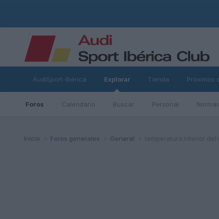
AudiSport-Ibérica
Explorar
Tienda
Próximos 
Foros
Calendario
Buscar
Personal
Normas
ad
Inicio
Foros generales
General
temperatura interior del