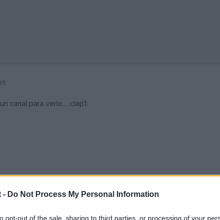
05
n canal para verlo... :clap1:
 -
Do Not Process My Personal Information
05
to opt-out of the sale, sharing to third parties, or processing of your per