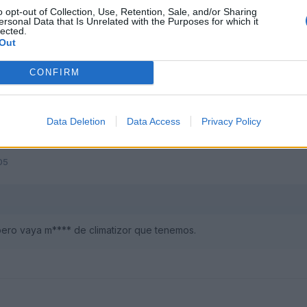
 equivalente con la del exterior.
o opt-out of Collection, Use, Retention, Sale, and/or Sharing
ersonal Data that Is Unrelated with the Purposes for which it
lected.
Out
CONFIRM
Data Deletion
Data Access
Privacy Policy
05
pero vaya m**** de climatizor que tenemos.