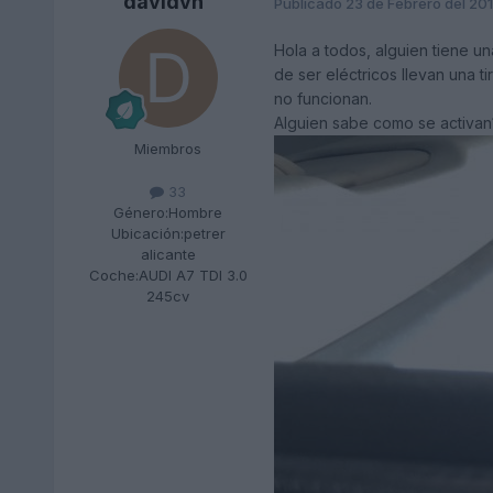
davidvh
Publicado
23 de Febrero del 20
Hola a todos, alguien tiene un
de ser eléctricos llevan una t
no funcionan.
Alguien sabe como se activan
Miembros
33
Género:
Hombre
Ubicación:
petrer
alicante
Coche:
AUDI A7 TDI 3.0
245cv