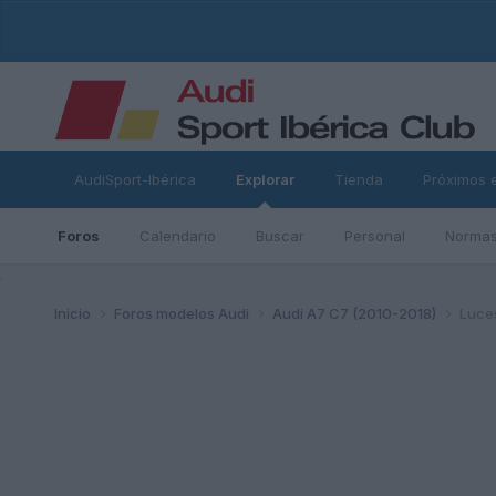
AudiSport-Ibérica
Explorar
Tienda
Próximos 
Foros
Calendario
Buscar
Personal
Normas
ad
Inicio
Foros modelos Audi
Audi A7 C7 (2010-2018)
Luces