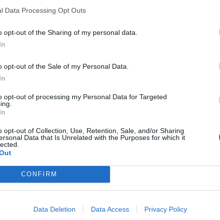
l Data Processing Opt Outs
o opt-out of the Sharing of my personal data.
In
o opt-out of the Sale of my Personal Data.
In
to opt-out of processing my Personal Data for Targeted
ing.
In
o opt-out of Collection, Use, Retention, Sale, and/or Sharing
ersonal Data that Is Unrelated with the Purposes for which it
lected.
Out
CONFIRM
18
Data Deletion
Data Access
Privacy Policy
quete de luz ambiente (un extra).