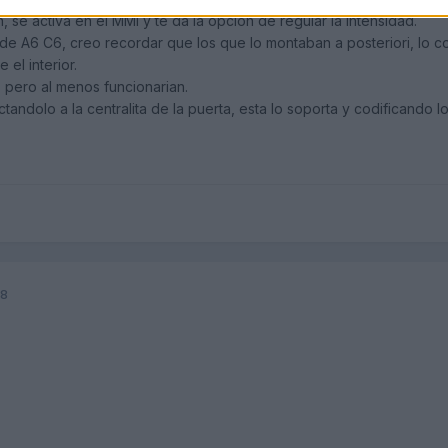
se activa en el MMI y te da la opcion de regular la intensidad.
e A6 C6, creo recordar que los que lo montaban a posteriori, lo con
 el interior.
, pero al menos funcionarian.
andolo a la centralita de la puerta, esta lo soporta y codificando
18