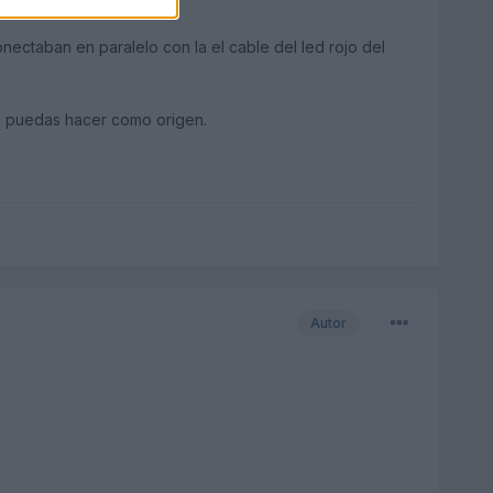
ectaban en paralelo con la el cable del led rojo del
 lo puedas hacer como origen.
Autor