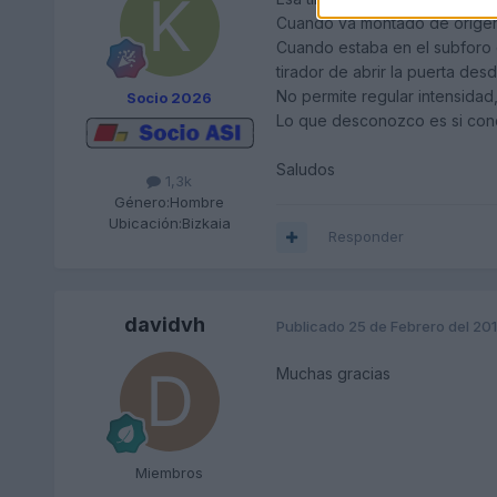
Cuando va montado de origen, 
Cuando estaba en el subforo d
tirador de abrir la puerta desde
No permite regular intensidad
Socio 2026
Lo que desconozco es si conct
Saludos
1,3k
Género:
Hombre
Ubicación:
Bizkaia
Responder
davidvh
Publicado
25 de Febrero del 20
Muchas gracias
Miembros