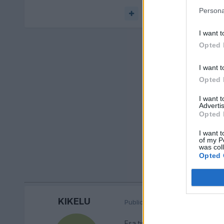
Persona
Responder
I want t
Opted 
I want t
Opted 
I want 
Advertis
Opted 
I want t
of my P
was col
Opted 
KIKELU
Publicado
25 de Febrero del 20
Esa tira de led sera la del pa