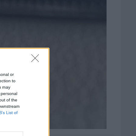
sonal or
ection to
ou may
 personal
out of the
 downstream
B’s List of