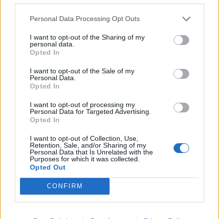
Un saludo desde Pontevedra.
Personal Data Processing Opt Outs
I want to opt-out of the Sharing of my
personal data.
Responder
Opted In
I want to opt-out of the Sale of my
Personal Data.
Opted In
susopampin
Publicado
27 de Marzo del 2019
I want to opt-out of processing my
Personal Data for Targeted Advertising.
Hola, bienvenido a éste ya tu foro Rubén
Camarotta
.
Opted In
Esos kilómetros no son tantos como para que esos interiores
I want to opt-out of Collection, Use,
Retention, Sale, and/or Sharing of my
sean tan ruidosos; otra cosa es que el coche no haya sido bien
Personal Data that Is Unrelated with the
tratado o fuera descuidado y ahora este en esas condiciones. Yo
Purposes for which it was collected.
Opted Out
comenzaría por averiguar de dónde proceden concretamente
esos ruidos, e intentaría ir solucionandolos poco a poco: Lo
CONFIRM
mismo con el escape.
Que lo disfrutes y te dé muchas alegrías en el futuro.