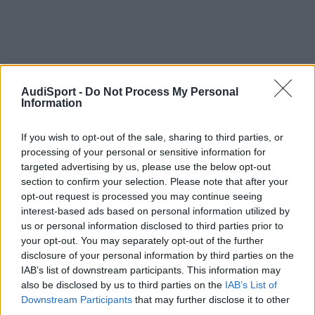
AudiSport -
Do Not Process My Personal
Information
If you wish to opt-out of the sale, sharing to third parties, or
processing of your personal or sensitive information for
targeted advertising by us, please use the below opt-out
section to confirm your selection. Please note that after your
opt-out request is processed you may continue seeing
interest-based ads based on personal information utilized by
us or personal information disclosed to third parties prior to
RomuloTDI
your opt-out. You may separately opt-out of the further
Publicado
27 de Marzo del 2019
disclosure of your personal information by third parties on the
IAB’s list of downstream participants. This information may
Bienvenido , confiamos en verte mucho por aquí.
also be disclosed by us to third parties on the
IAB’s List of
Downstream Participants
that may further disclose it to other
Pasa y ponte cómodo.
third parties.