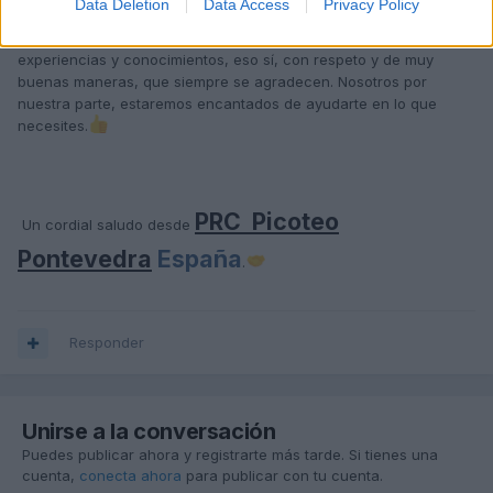
Data Deletion
Data Access
Privacy Policy
Disfruta también de todo lo que tenemos;
aquí tienen cabida
tod@s l@s que quieran pertenecer, aprender y compartir
experiencias y conocimientos, eso sí, con respeto y de muy
buenas maneras, que siempre se agradecen. Nosotros por
nuestra parte, estaremos encantados de ayudarte en lo que
necesites.
PRC Picoteo
Un cordial saludo desde
Pontevedra
España
.
Responder
Unirse a la conversación
Puedes publicar ahora y registrarte más tarde. Si tienes una
cuenta,
conecta ahora
para publicar con tu cuenta.