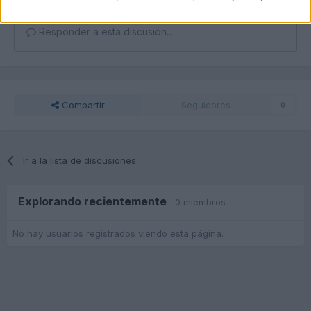
Responder a esta discusión...
Compartir
Seguidores
0
Ir a la lista de discusiones
Explorando recientemente
0 miembros
No hay usuarios registrados viendo esta página.