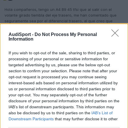
Hola compañeros, tengo un A4 B9 45 tfsi que al salir con el
volante girado tiembla del eje trasero, me han comentado que
seguramente sea por el diferencial trasero, al que creo que
nunca se le ha hecho mantenimiento. No se si llevarlo
directamente a cambiarle el aceite y probar ya que segun tenia
AudiSport -
Do Not Process My Personal
entendido ese aceite no se cambiaria.
Information
He estado investigando un poco y he visto por el foro que la caja
If you wish to opt-out of the sale, sharing to third parties, or
de cambios es S tronic? Ese aceite si que esta sustituido.
processing of your personal or sensitive information for
targeted advertising by us, please use the below opt-out
section to confirm your selection. Please note that after your
Responder
opt-out request is processed you may continue seeing
interest-based ads based on personal information utilized by
us or personal information disclosed to third parties prior to
your opt-out. You may separately opt-out of the further
disclosure of your personal information by third parties on the
IAB’s list of downstream participants. This information may
also be disclosed by us to third parties on the
IAB’s List of
Downstream Participants
that may further disclose it to other
third parties.