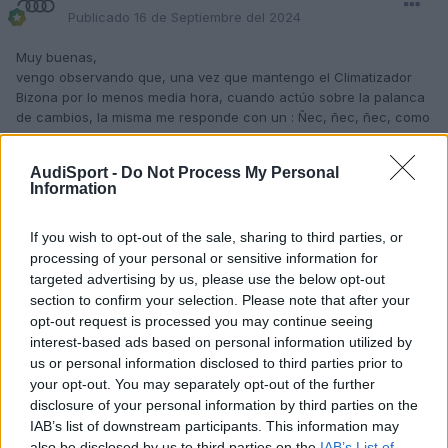
Publicado
16 de Septiembre del 2024
Muy buenas,
vengo observando que, una vez que mantengo el Climatizador
Bizona por lo menos media hora, cuando actúo sobre la palanca
de cambios, la misma me responde con un : Ñec, ñec, ñec, como
si existiera alguna friccion con algo, y es bastante molesto...Si el
Clima no esta funcionando, el ruido se abstiene.
AudiSport -
Do Not Process My Personal
A alguien mas le pasa esto?, he desmontado el guarnecido y
Information
todo está Ok. Por si suena la flauta, le he puesto aceite de
silicona entre el cuero y la palanca y hasta ahora no se ha vuelto
If you wish to opt-out of the sale, sharing to third parties, or
a reproducir,...
En fin, agradezco sugerencias que tengan mas fundamento.
processing of your personal or sensitive information for
Salu2.
targeted advertising by us, please use the below opt-out
section to confirm your selection. Please note that after your
opt-out request is processed you may continue seeing
interest-based ads based on personal information utilized by
us or personal information disclosed to third parties prior to
Responder
your opt-out. You may separately opt-out of the further
disclosure of your personal information by third parties on the
IAB’s list of downstream participants. This information may
also be disclosed by us to third parties on the
IAB’s List of