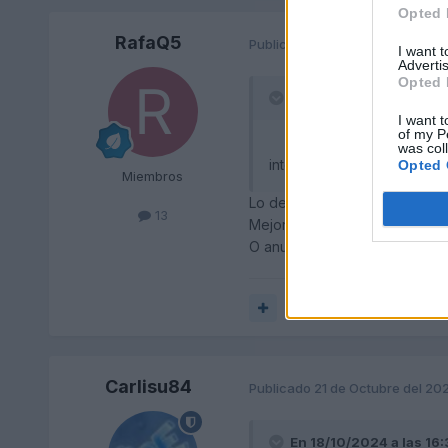
Opted 
RafaQ5
Publicado
18 de Octubre del 20
I want 
Advertis
Opted 
En 30/9/2024 a las 12:
I want t
of my P
was col
intenta realizar un regener
Opted 
Miembros
Lo de la limpieza de los filtro
13
Mejor cambiar.
O anular (lo ideal).
Responder
Carlisu84
Publicado
21 de Octubre del 20
En 18/10/2024 a las 16: