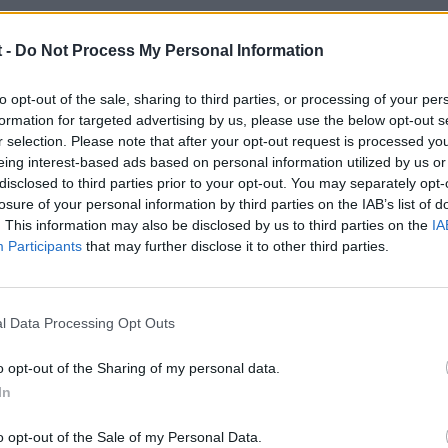
 -
Do Not Process My Personal Information
to opt-out of the sale, sharing to third parties, or processing of your per
l 2024
formation for targeted advertising by us, please use the below opt-out s
r selection. Please note that after your opt-out request is processed y
30,
Alber77
dijo:
eing interest-based ads based on personal information utilized by us or
disclosed to third parties prior to your opt-out. You may separately opt-
l problema de que mi Audi A3 1.6 TDI al regenerar el dpf en carre
losure of your personal information by third parties on the IAB’s list of
. This information may also be disclosed by us to third parties on the
IA
Participants
that may further disclose it to other third parties.
ha pasado o sabéis porque y me podéis ayudar os lo agradecería.
on forzada por vagcom y sino funciona te tocara desmontar y llevarl
l Data Processing Opt Outs
o opt-out of the Sharing of my personal data.
In
o opt-out of the Sale of my Personal Data.