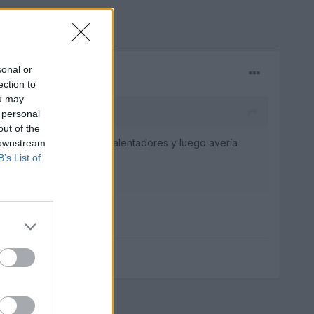
sonal or
ection to
ou may
 personal
out of the
tera me ha saltado luz calentadores y luego avería
 downstream
B’s List of
o a limpiar