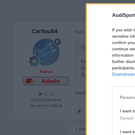
AudiSport
If you wish 
Carlisu84
Publicado
30 de Septiembre de
sensitive in
confirm you
En 30/9/2024 a las 10:
continue se
information 
Buenas compañeros! Tengo e
further disc
participants
motor.
Admin
Downstream 
Si alguno de vosotros os 
intenta realizar un regeneraci
42,3k
Persona
Género:
Hombre
Ubicación:
Galicia
I want t
Responder
Opted 
3 semanas más tarde...
I want t