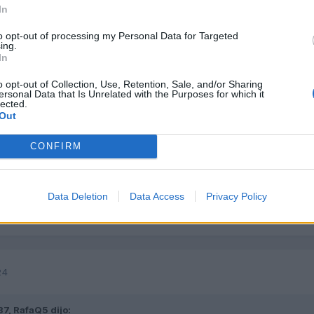
In
24
to opt-out of processing my Personal Data for Targeted
ing.
In
19,
Carlisu84
dijo:
o opt-out of Collection, Use, Retention, Sale, and/or Sharing
ersonal Data that Is Unrelated with the Purposes for which it
lected.
acion forzada por vagcom y sino funciona te tocara desmontar y llev
Out
s de partículas no suele funcionar.
CONFIRM
Data Deletion
Data Access
Privacy Policy
24
37,
RafaQ5
dijo: