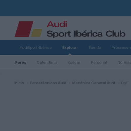
AudiSport-Ibérica
Explorar
Tienda
Próximos 
Foros
Calendario
Buscar
Personal
Normas
ad
Inicio
Foros técnicos Audi
Mecánica General Audi
Dpf