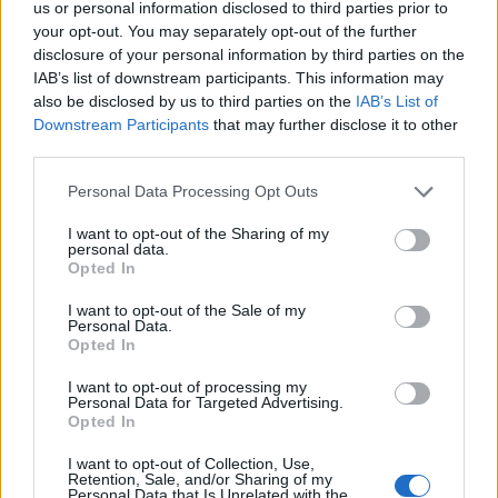
us or personal information disclosed to third parties prior to
your opt-out. You may separately opt-out of the further
disclosure of your personal information by third parties on the
IAB’s list of downstream participants. This information may
also be disclosed by us to third parties on the
IAB’s List of
Downstream Participants
that may further disclose it to other
third parties.
Personal Data Processing Opt Outs
I want to opt-out of the Sharing of my
personal data.
Carlisu84
Opted In
Publicado
11 de Octubre del 2024
I want to opt-out of the Sale of my
Personal Data.
Opted In
En 10/10/2024 a las 19:01,
Víctor86
dijo:
I want to opt-out of processing my
Buenas era para saber si solo se puede resetear la
Personal Data for Targeted Advertising.
inspección con ordenador o también se puede hacer desde
Opted In
el mmi muchas gracias
I want to opt-out of Collection, Use,
Retention, Sale, and/or Sharing of my
Personal Data that Is Unrelated with the