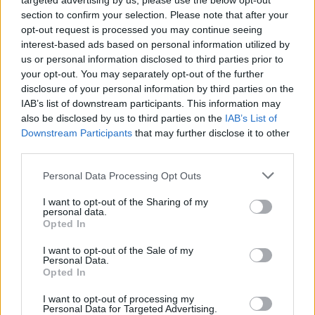
targeted advertising by us, please use the below opt-out
section to confirm your selection. Please note that after your
opt-out request is processed you may continue seeing
interest-based ads based on personal information utilized by
us or personal information disclosed to third parties prior to
your opt-out. You may separately opt-out of the further
Carlisu84
disclosure of your personal information by third parties on the
Publicado
21 de Octubre del 2024
IAB’s list of downstream participants. This information may
also be disclosed by us to third parties on the
IAB’s List of
si no hay nada que veas que lo sujete, muchas veces sale a
Downstream Participants
that may further disclose it to other
presion.
third parties.
pd.- ese pomo es el original?
Personal Data Processing Opt Outs
I want to opt-out of the Sharing of my
personal data.
Responder
Opted In
I want to opt-out of the Sale of my
Personal Data.
Opted In
Christian1984
Publicado
25 de Octubre del 2024
I want to opt-out of processing my
Personal Data for Targeted Advertising.