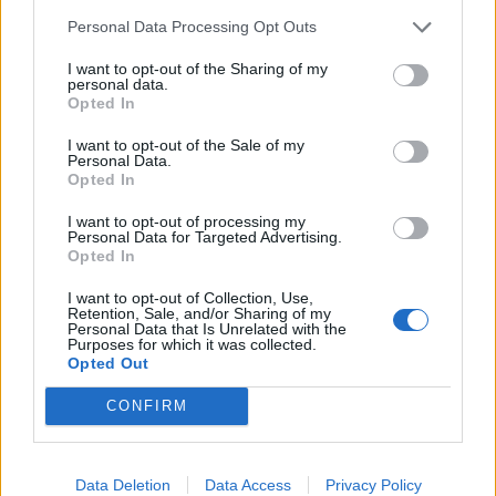
http://www.audisport-iberica.com/foro/topic/258175-nuevo-
Personal Data Processing Opt Outs
grupo-en-el-foro-novatos/#entry3212565
I want to opt-out of the Sharing of my
personal data.
Enhorabuena por tu
decisión de unirte a nosotros!!!,Gracias
Opted In
por compartir experiencias!!!! Gracias por estar aquí con
nosotros!!!
I want to opt-out of the Sale of my
Enhorabuena por esa adquisición!!!.....Gracias por dar este
Personal Data.
paso!!
Opted In
Y este será tu foro,a tu alcance,con la información ilimitada
I want to opt-out of processing my
Personal Data for Targeted Advertising.
que se pueda disponer!!..
Opted In
Agradecerte de la misma manera ,toda la colaboración que
I want to opt-out of Collection, Use,
puedas aportar de tu parte!!!
Retention, Sale, and/or Sharing of my
Personal Data that Is Unrelated with the
Purposes for which it was collected.
GRACIAS por esa fotaza!!! Precioso cochazo!!!Que lo disfrutes
Opted Out
y te dé muuuchas alegrías!!!
CONFIRM
Y existe ,como has podido comprobar,un subforo especifico
para ese cochazo, ahi encontraras todos esos cambios que
quieras hacerle ,los más
indicados para consultar e
Data Deletion
Data Access
Privacy Policy
informarte ,están ahí ,y te ayudarán en
todo lo que necesites