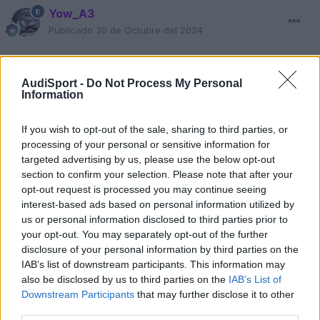
Yow_A3
Publicado
30 de Octubre del 2024
BIENVENIDO
a este subforo de presentaciones JESUS330!!
Hola !!
AudiSport -
Do Not Process My Personal
Information
Primeramente permíteme que te comunique nada mas que
como info,por si las desconoces...que como nuevo miembro ,
aunque no lo seas tienes una serie de normas
y restricciones
If you wish to opt-out of the sale, sharing to third parties, or
y son estas...
processing of your personal or sensitive information for
targeted advertising by us, please use the below opt-out
section to confirm your selection. Please note that after your
opt-out request is processed you may continue seeing
interest-based ads based on personal information utilized by
us or personal information disclosed to third parties prior to
your opt-out. You may separately opt-out of the further
disclosure of your personal information by third parties on the
IAB’s list of downstream participants. This information may
also be disclosed by us to third parties on the
IAB’s List of
Downstream Participants
that may further disclose it to other
third parties.