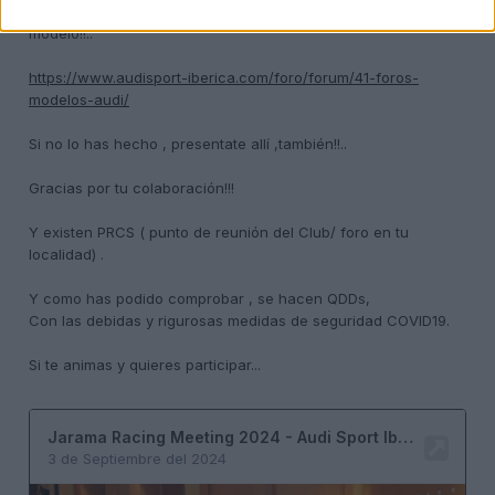
y adquirirás conocimientos de la manos que más conocen ese
modelo!!..
https://www.audisport-iberica.com/foro/forum/41-foros-
modelos-audi/
Si no lo has hecho , presentate allí ,también!!..
Gracias por tu colaboración!!!
Y existen PRCS (
punto de reunión del Club/ foro en tu
localidad) .
Y como has podido comprobar
, se hacen QDDs,
Con las debidas y rigurosas medidas de seguridad COVID19.
Si te animas y quieres participar...