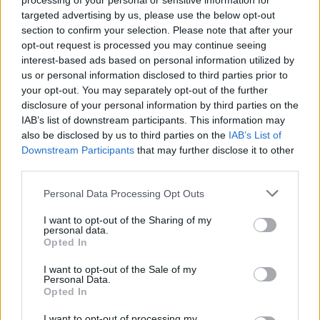
processing of your personal or sensitive information for
Hola! Si, a mi, le llevé al conce y ponen una pieza en la palanca
targeted advertising by us, please use the below opt-out
de cambios tipo a ésta
section to confirm your selection. Please note that after your
módulo de microinterruptor para Audi, SKODA,
opt-out request is processed you may continue seeing
https://a.aliexpress.com/_EJR2Ri0
interest-based ads based on personal information utilized by
Y por casi 200€ avería solucionada, debe ser frecuente en los
us or personal information disclosed to third parties prior to
cambios automáticos de Audi
your opt-out. You may separately opt-out of the further
disclosure of your personal information by third parties on the
IAB’s list of downstream participants. This information may
also be disclosed by us to third parties on the
IAB’s List of
Responder
Downstream Participants
that may further disclose it to other
third parties.
4 semanas más tarde...
Personal Data Processing Opt Outs
I want to opt-out of the Sharing of my
personal data.
Dani36zgz
Opted In
Publicado
23 de Diciembre del 2024
I want to opt-out of the Sale of my
Personal Data.
Opted In
En 30/11/2024 a las 9:12,
PATRI85
dijo:
I want to opt-out of processing my