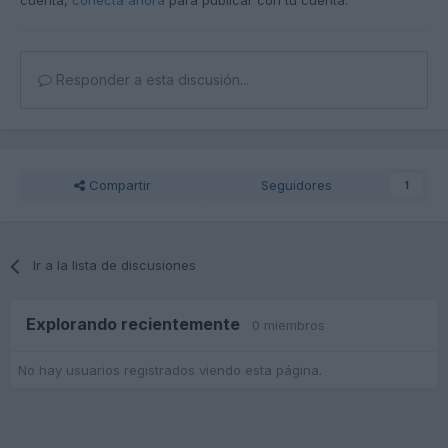
cuenta,
conecta ahora
para publicar con tu cuenta.
Responder a esta discusión...
Compartir
Seguidores
1
Ir a la lista de discusiones
Explorando recientemente
0 miembros
No hay usuarios registrados viendo esta página.