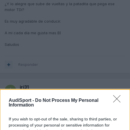
¿Y lo alegre que sube de vueltas y la patadita que pega ese
motor TDi?
Es muy agradable de conducir.
A mi cada día me gusta mas B)
Saludos
Responder
iri31
Publicado
17 de Mayo del 2004
AudiSport -
Do Not Process My Personal
Information
A mi me lo han dejado esta mañana mientras espero mi A4...
Tb rojo y sin radio!!
Es cachondo conducirlo!!
If you wish to opt-out of the sale, sharing to third parties, or
processing of your personal or sensitive information for
S2!!!