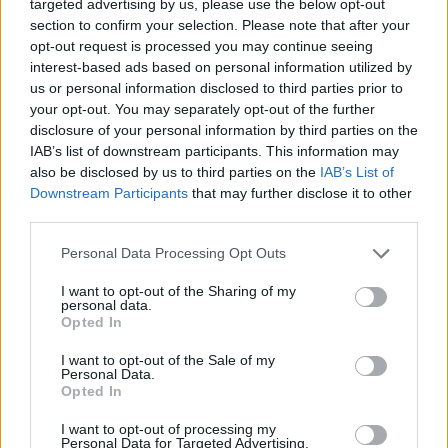
targeted advertising by us, please use the below opt-out
section to confirm your selection. Please note that after your
opt-out request is processed you may continue seeing
Responder
interest-based ads based on personal information utilized by
us or personal information disclosed to third parties prior to
your opt-out. You may separately opt-out of the further
disclosure of your personal information by third parties on the
SEÑOR DE LOS ANILLOS BLACK
IAB’s list of downstream participants. This information may
Publicado
17 de Mayo del 2004
also be disclosed by us to third parties on the
IAB’s List of
Downstream Participants
that may further disclose it to other
rusito, has disfrutado con la pelotilla ¿eh?, me alegro. Es que
third parties.
estos A2 son una gozada.
Saluditos.
Personal Data Processing Opt Outs
I want to opt-out of the Sharing of my
personal data.
Responder
Opted In
I want to opt-out of the Sale of my
Personal Data.
Opted In
rusito
Publicado
18 de Mayo del 2004
I want to opt-out of processing my
Personal Data for Targeted Advertising.