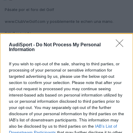
Pásate por el foro del Golf
www.ClubVwGolf.com y posiblemente te echen una mano.
Salu2 y suerte
AudiSport -
Do Not Process My Personal
Information
Responder
If you wish to opt-out of the sale, sharing to third parties, or
processing of your personal or sensitive information for
targeted advertising by us, please use the below opt-out
kantusjack
section to confirm your selection. Please note that after your
Publicado
25 de Mayo del 2004
opt-out request is processed you may continue seeing
interest-based ads based on personal information utilized by
Hay otros cuantos desguaces, pero me temo que la fórmula
us or personal information disclosed to third parties prior to
seguira siendo la misma.
your opt-out. You may separately opt-out of the further
Comozco el caso de un Suzuki al que le pasó lo mismo. Compró
disclosure of your personal information by third parties on the
un motor de 2ª mano en un desguaces y sin problemas.
IAB’s list of downstream participants. This information may
also be disclosed by us to third parties on the
IAB’s List of
SDS.
Downstream Participants
that may further disclose it to other