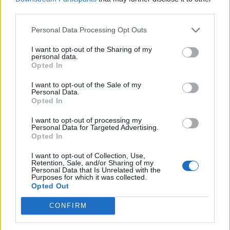
Editado
25 de Mayo del 2004
por kantusjack
third parties.
Personal Data Processing Opt Outs
Responder
I want to opt-out of the Sharing of my
personal data.
Opted In
Cristóbal
I want to opt-out of the Sale of my
Personal Data.
Publicado
25 de Mayo del 2004
Opted In
Hola, yo te podría buscar un motor reparado pero con garantía
I want to opt-out of processing my
(creo que son dos años). Si quieres, mándame un MP y te doy el
Personal Data for Targeted Advertising.
teléfono. Una compañera gripó su A4 TDI 110 y lo cambió sin
Opted In
problemas.
I want to opt-out of Collection, Use,
Retention, Sale, and/or Sharing of my
Esta empresa se dedica a reparar motores gripados y lo dejan
Personal Data that Is Unrelated with the
nuevos
, tan nuevos, que hay que hacerles incluso rodaje.
Purposes for which it was collected.
Opted Out
S2
CONFIRM