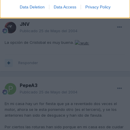
Responder
Data Deletion
Data Access
Privacy Policy
JNV
Publicado
25 de Mayo del 2004
La opción de Cristobal es muy buena.
Responder
PepeA3
Publicado
25 de Mayo del 2004
En mi casa hay un for fiesta que ya a reventado dos veces el
motor, ahora se le esta poniendo otro (es el tercero), y se los
anteriores han sido de desguace y han ido de favula.
Por ciertos las roturas han sido porque en mi casa eso de cuidar