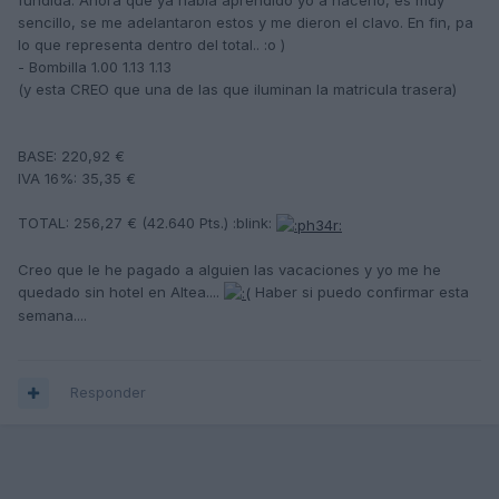
fundida. Ahora que ya había aprendido yo a hacerlo, es muy
sencillo, se me adelantaron estos y me dieron el clavo. En fin, pa
lo que representa dentro del total.. :o )
- Bombilla 1.00 1.13 1.13
(y esta CREO que una de las que iluminan la matricula trasera)
BASE: 220,92 €
IVA 16%: 35,35 €
TOTAL: 256,27 € (42.640 Pts.) :blink:
Creo que le he pagado a alguien las vacaciones y yo me he
quedado sin hotel en Altea....
Haber si puedo confirmar esta
semana....
Responder