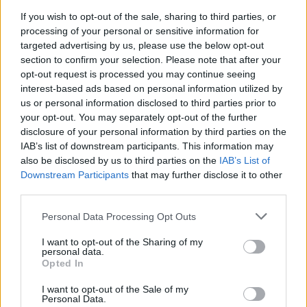
Publicado
31 de Mayo del 2004
If you wish to opt-out of the sale, sharing to third parties, or
processing of your personal or sensitive information for
Arrrggg!! no me respeto las columnas todo monas que habia
targeted advertising by us, please use the below opt-out
hecho con la tecla de espacio...
section to confirm your selection. Please note that after your
opt-out request is processed you may continue seeing
Os aclaraís? alguna idea para postearlo mejor?
interest-based ads based on personal information utilized by
us or personal information disclosed to third parties prior to
your opt-out. You may separately opt-out of the further
disclosure of your personal information by third parties on the
Responder
IAB’s list of downstream participants. This information may
also be disclosed by us to third parties on the
IAB’s List of
Downstream Participants
that may further disclose it to other
RigoleTTo
third parties.
Publicado
1 de Junio del 2004
Personal Data Processing Opt Outs
Efectivamente, parece que la columna unidad indica el tiempo
I want to opt-out of the Sharing of my
que tardan.
personal data.
Diles que la próxima vez les ayudas tu para que tarden menos en
Opted In
cambiar las lámparas.
I want to opt-out of the Sale of my
Personal Data.