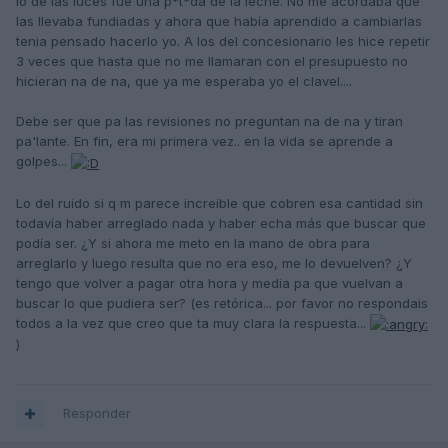
lo de las luces fue una p*t*da de la leche. No me acordaba que
las llevaba fundiadas y ahora que había aprendido a cambiarlas
tenia pensado hacerlo yo. A los del concesionario les hice repetir
3 veces que hasta que no me llamaran con el presupuesto no
hicieran na de na, que ya me esperaba yo el clavel....
Debe ser que pa las revisiones no preguntan na de na y tiran
pa'lante. En fin, era mi primera vez.. en la vida se aprende a
golpes...
Lo del ruido si q m parece increible que cobren esa cantidad sin
todavía haber arreglado nada y haber echa más que buscar que
podía ser. ¿Y si ahora me meto en la mano de obra para
arreglarlo y luego resulta que no era eso, me lo devuelven? ¿Y
tengo que volver a pagar otra hora y media pa que vuelvan a
buscar lo que pudiera ser? (es retórica... por favor no respondais
todos a la vez que creo que ta muy clara la respuesta...
)
Responder