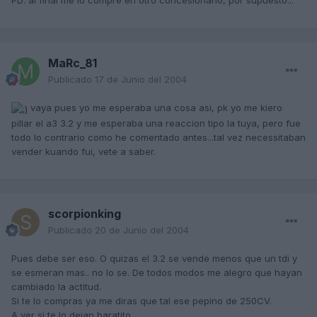
PD: al final me lo compre en otro concesionario, por supuesto...
MaRc_81
Publicado
17 de Junio del 2004
vaya pues yo me esperaba una cosa asi, pk yo me kiero
pillar el a3 3.2 y me esperaba una reaccion tipo la tuya, pero fue
todo lo contrario como he comentado antes...tal vez necessitaban
vender kuando fui, vete a saber.
scorpionking
Publicado
20 de Junio del 2004
Pues debe ser eso. O quizas el 3.2 se vende menos que un tdi y
se esmeran mas.. no lo se. De todos modos me alegro que hayan
cambiado la actitud.
Si te lo compras ya me diras que tal ese pepino de 250CV.
A ver si te lo dejan baratito