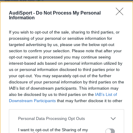
Que os parece ?? En ese momento la lista de espera era de 8
AudiSport -
Do Not Process My Personal
Information
meses. Hice unas llamadas y acabe comprando mi coche en
Cordoba y lo recogia en 15 dias y con un buen precio.
If you wish to opt-out of the sale, sharing to third parties, or
No se... igual solo ha sido una percepción.. pero la verdad.. no fue
processing of your personal or sensitive information for
buena.
targeted advertising by us, please use the below opt-out
section to confirm your selection. Please note that after your
Jordi
opt-out request is processed you may continue seeing
interest-based ads based on personal information utilized by
us or personal information disclosed to third parties prior to
your opt-out. You may separately opt-out of the further
MaRc_81
disclosure of your personal information by third parties on the
Publicado
15 de Junio del 2004
IAB’s list of downstream participants. This information may
also be disclosed by us to third parties on the
IAB’s List of
Hola, yo me estoy mirando un a3 nuevo y he ido a los dos al
Downstream Participants
that may further disclose it to other
pebex de tarragona y al de reus. El de reus me atendio muy bien
third parties.
apesar ke iba sin afeitar, y poco informal como suelo ir siempre y
ademas tengo 23 años. El precio me hizo un 7.5% pero el precio
Personal Data Processing Opt Outs
estaba un poco inchado pero apesar de eso era muy buen
precio. En cuanto al Pebex fue el primero ke fui y el trato muy
I want to opt-out of the Sharing of my