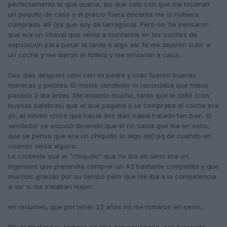
perfectamente lo que queria, asi que solo con que me hicieran
un poquito de caso y el precio fuera decente me lo hubiera
comprado allí (ya que soy de tarragona). Pero no. Se pensaron
que era un chaval que venia a montarme en los coches de
exposicion para pasar la tarde o algo asi. Ni me dejaron subir a
un coche y me dieron el folleto y me enviaron a casa....
Dos dias despues volví con mi padre y todo fueron buenas
maneras y peloteo. El mismo vendedor ni recordaba que habia
pasado 2 dia antes. Me molesto mucho, tanto que le solté (con
buenas palabras) que el que pagaba y se compraba el coche era
yo, el mismo chico que hacia dos dias habia tratado tan bien. El
vendedor se escusó diciendo que él no sabia que iba en serio,
que se penso que era un chiquillo (o algo así) pq de cuando en
cuando venia alguno...
Le conteste que el "chiquillo" que no iba en serio era un
ingeniero que pretendia comprar un A3 bastante completito y que
muchas gracias por su tiempo pero que me iba a la competencia
a ver si me trataban mejor.
en resumen, que por tener 23 años no me tomaron en serio...