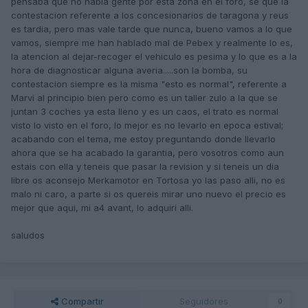
pensaba que no habia gente por esta zona en el foro, se que la
contestacion referente a los concesionarios de taragona y reus
es tardia, pero mas vale tarde que nunca, bueno vamos a lo que
vamos, siempre me han hablado mal de Pebex y realmente lo es,
la atencion al dejar-recoger el vehiculo es pesima y lo que es a la
hora de diagnosticar alguna averia.....son la bomba, su
contestacion siempre es la misma "esto es normal", referente a
Marvi al principio bien pero como es un taller zulo a la que se
juntan 3 coches ya esta lleno y es un caos, el trato es normal
visto lo visto en el foro, lo mejor es no levarlo en epoca estival;
acabando con el tema, me estoy preguntando donde llevarlo
ahora que se ha acabado la garantia, pero vosotros como aun
estais con ella y teneis que pasar la revision y si teneis un dia
libre os aconsejo Merkamotor en Tortosa yo las paso alli, no es
malo ni caro, a parte si os quereis mirar uno nuevo el precio es
mejor que aqui, mi a4 avant, lo adquiri alli.
saludos
Compartir
Seguidores
0