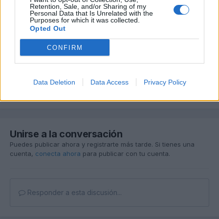
Retention, Sale, and/or Sharing of my
Personal Data that Is Unrelated with the
DavidBcn
Purposes for which it was collected.
Opted Out
Publicado
5 de Junio del 2004
CONFIRM
Por suerte he encontrado más info al respecto
,
mírate este
ENLACE
.
Data Deletion
Data Access
Privacy Policy
Responder
Unirse a la conversación
Puedes publicar ahora y registrarte más tarde. Si tienes una
cuenta,
conecta ahora
para publicar con tu cuenta.
Responder a esta discusión...