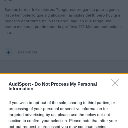
Buenas tardes frikis teteros. Tengo una preguntita para algunos.
Hace tiempolei lo que significaban las siglas del tt, pero hoy que
necesito acordarme no lo recuerdo. Alguien que tenga una
buena memoria, puede hacerlo por favor??? Menuda cabecita la
mia....
Responder
AudiSport -
Do Not Process My Personal
Information
If you wish to opt-out of the sale, sharing to third parties, or
processing of your personal or sensitive information for
targeted advertising by us, please use the below opt-out
section to confirm your selection. Please note that after your
opt-out request is processed you may continue seeing