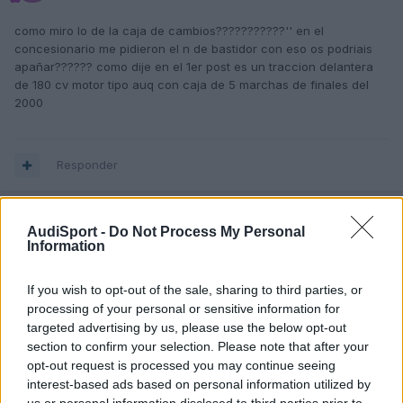
como miro lo de la caja de cambios???????????'' en el
concesionario me pidieron el n de bastidor con eso os podriais
apañar?????? como dije en el 1er post es un traccion delantera
de 180 cv motor tipo auq con caja de 5 marchas de finales del
2000
Responder
AudiSport -
Do Not Process My Personal
Deutch A4
Information
Publicado
8 de Junio del 2004
If you wish to opt-out of the sale, sharing to third parties, or
processing of your personal or sensitive information for
targeted advertising by us, please use the below opt-out
section to confirm your selection. Please note that after your
opt-out request is processed you may continue seeing
Responder
interest-based ads based on personal information utilized by
us or personal information disclosed to third parties prior to