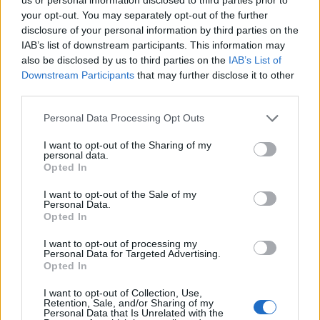
your opt-out. You may separately opt-out of the further
disclosure of your personal information by third parties on the
Deutch A4
IAB’s list of downstream participants. This information may
Publicado
8 de Junio del 2004
also be disclosed by us to third parties on the
IAB’s List of
Downstream Participants
that may further disclose it to other
third parties.
Personal Data Processing Opt Outs
Responder
I want to opt-out of the Sharing of my
personal data.
Opted In
I want to opt-out of the Sale of my
Deutch A4
Personal Data.
Publicado
8 de Junio del 2004
Opted In
I want to opt-out of processing my
Son las dos más parecidas que he encontrado, a ver si algun
Personal Data for Targeted Advertising.
experto en mecánica te puede ayudar de manera más fiable.
Opted In
Un saludo.
I want to opt-out of Collection, Use,
Retention, Sale, and/or Sharing of my
Personal Data that Is Unrelated with the