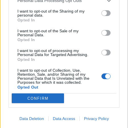
Personal Data Processing Opt Outs
rusito
Publicado
8 de Junio del 2004
I want to opt-out of the Sharing of my
personal data.
Opted In
eso seria casi hasta mas caro....a menos que lo vacies tipo rally
I want to opt-out of the Sale of my
Personal Data.
Opted In
Responder
I want to opt-out of processing my
Personal Data for Targeted Advertising.
Opted In
Robo BeasTT
I want to opt-out of Collection, Use,
Publicado
8 de Junio del 2004
Retention, Sale, and/or Sharing of my
Personal Data that Is Unrelated with the
Cierto es Rusi
Purposes for which it was collected.
Opted Out
Si les interesa saber sobre temas de potenciacion les
CONFIRM
recomiendo se pasen tambien por el foro amigo
...
www.forocepos.com .. Ahi les podran dar bastante mas
informacion...
Data Deletion
Data Access
Privacy Policy