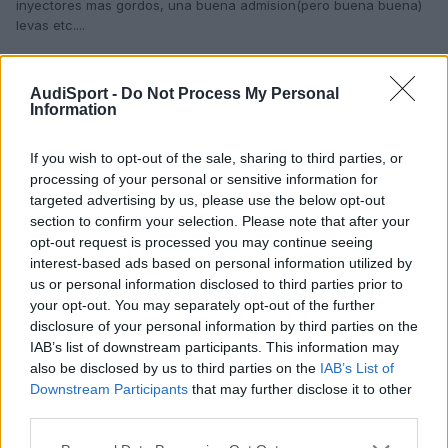
inyectores mas gordos, una buena admision(pero buena buena)
levas etc....
robo a ver si les enseñamos el forocepos pa que se metan en
materia ya :blink:
AudiSport -
Do Not Process My Personal
Information
Responder
If you wish to opt-out of the sale, sharing to third parties, or
processing of your personal or sensitive information for
targeted advertising by us, please use the below opt-out
section to confirm your selection. Please note that after your
javier
opt-out request is processed you may continue seeing
Publicado
8 de Junio del 2004
interest-based ads based on personal information utilized by
us or personal information disclosed to third parties prior to
yo optaria por lo contrario...quitar peso... :blink:
your opt-out. You may separately opt-out of the further
s2
disclosure of your personal information by third parties on the
IAB’s list of downstream participants. This information may
also be disclosed by us to third parties on the
IAB’s List of
Responder
Downstream Participants
that may further disclose it to other
third parties.