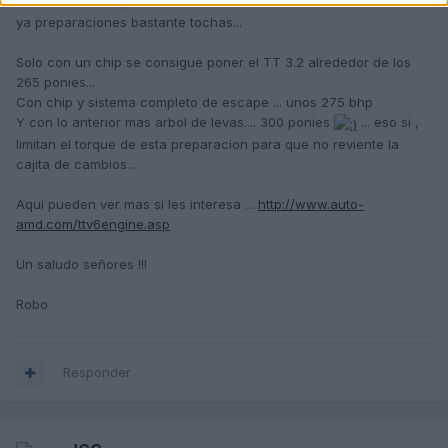
De todas formas , referente al TT 3.2 DSG .. .existen como decia
ya preparaciones bastante tochas...
Solo con un chip se consigue poner el TT 3.2 alrededor de los
265 ponies...
Con chip y sistema completo de escape ... unos 275 bhp
Y con lo anterior mas arbol de levas.... 300 ponies
... eso si ,
limitan el torque de esta preparacion para que no reviente la
cajita de cambios...
Aqui pueden ver mas si les interesa ...
http://www.auto-
amd.com/ttv6engine.asp
Un saludo señores !!!
Robo
Responder