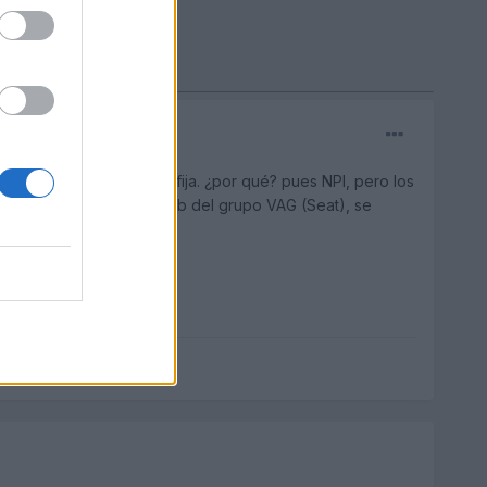
la parte de abajo queda fija. ¿por qué? pues NPI, pero los
En mi anterior coche, tb del grupo VAG (Seat), se
s por menos dinero.