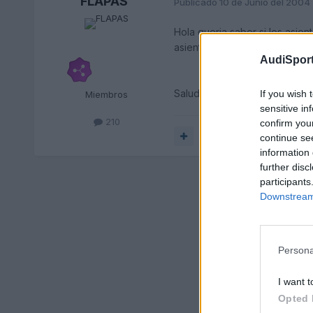
FLAPAS
Publicado
10 de Junio del 2004
Hola queria saber si los asie
asientos y sacar mas espacio
AudiSport
Saludo.
If you wish 
Miembros
sensitive in
210
confirm you
Responder
continue se
information 
further disc
participants
Downstream 
Persona
I want t
Opted 