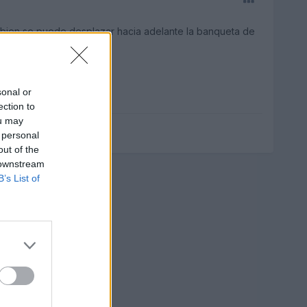
ambien se puede desplazar hacia adelante la banqueta de
sonal or
ection to
ou may
 personal
out of the
 downstream
B’s List of