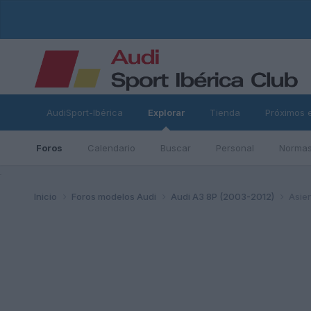
AudiSport-Ibérica
Explorar
Tienda
Próximos 
Foros
Calendario
Buscar
Personal
Normas
ad
Inicio
Foros modelos Audi
Audi A3 8P (2003-2012)
Asien