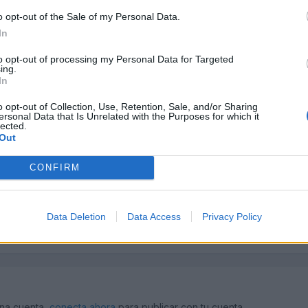
o opt-out of the Sale of my Personal Data.
In
to opt-out of processing my Personal Data for Targeted
ing.
In
o opt-out of Collection, Use, Retention, Sale, and/or Sharing
ten los respaldos (y gracias a dios que es por partes asimetricas), 
ersonal Data that Is Unrelated with the Purposes for which it
lected.
as que no te explicas cuando pagas casi 5 kilos por un compacto
Out
rte de abajo. ya ves, las marcas "pobres" del grupo siempre dan ma
CONFIRM
Data Deletion
Data Access
Privacy Policy
una cuenta,
conecta ahora
para publicar con tu cuenta.