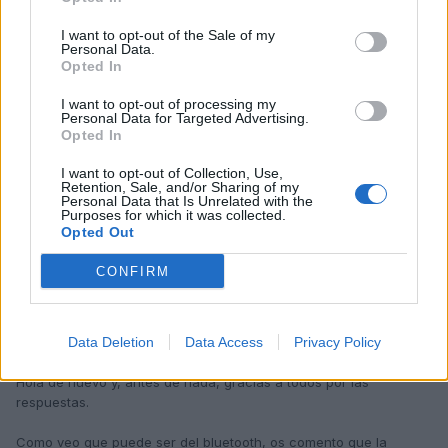
MANUPINGO
I want to opt-out of the Sale of my
Personal Data.
Publicado
6 de Diciembre del 2009
Opted In
En mi caso con un A5 coupe cuando lo compre hace un año
I want to opt-out of processing my
largo venia con el bluethoot básico que en ese momento era el
Personal Data for Targeted Advertising.
del reposabrazo delantero, ahora creo que a partir de este sigue
Opted In
viniendo en el que no viene es en el básico que cuesta 300 y
pico €.
I want to opt-out of Collection, Use,
Retention, Sale, and/or Sharing of my
Personal Data that Is Unrelated with the
Purposes for which it was collected.
Opted Out
Responder
CONFIRM
Manuchus
Data Deletion
Data Access
Privacy Policy
Publicado
6 de Diciembre del 2009
Hola de nuevo y, antes de nada, gracias a todos por las
respuestas.
Como veo que puede ser del bluetooth, os comento que la