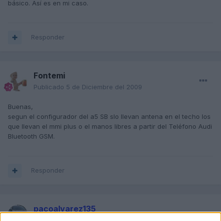
básico. Así es en mi caso.
Responder
Fontemi
Publicado
5 de Diciembre del 2009
Buenas,
segun el configurador del a5 SB slo llevan antena en el techo los
que llevan el mmi plus o el manos libres a partir del Teléfono Audi
Bluetooth GSM.
Responder
pacoalvarez135
Publicado
5 de Diciembre del 2009