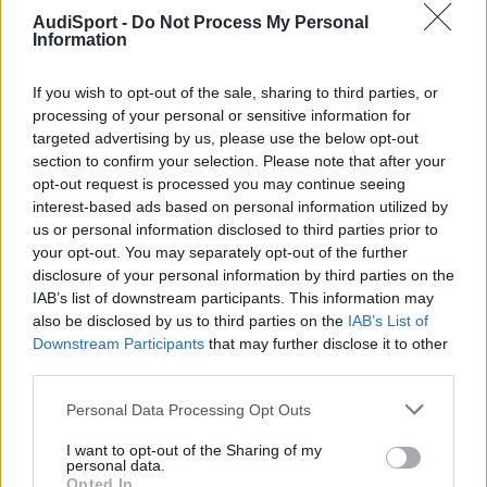
AudiSport -
Do Not Process My Personal
Information
Yo estoy con Fontemi
If you wish to opt-out of the sale, sharing to third parties, or
processing of your personal or sensitive information for
Responder
targeted advertising by us, please use the below opt-out
section to confirm your selection. Please note that after your
opt-out request is processed you may continue seeing
Mar77
interest-based ads based on personal information utilized by
Publicado
5 de Diciembre del 2009
us or personal information disclosed to third parties prior to
your opt-out. You may separately opt-out of the further
Hola!
disclosure of your personal information by third parties on the
Yo no tengo ni GPS ni MMI plus...en su dia hace un año la antena
IAB’s list of downstream participants. This information may
venía con el Bluethoot mas basico...que es mi caso.
also be disclosed by us to third parties on the
IAB’s List of
Os hablo de 2.0 Tfsi 180cv.
Downstream Participants
that may further disclose it to other
Buenas noches!
third parties.
Personal Data Processing Opt Outs
Responder
I want to opt-out of the Sharing of my
personal data.
Opted In