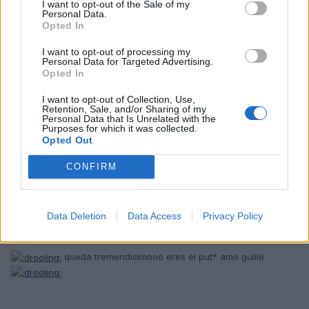
I want to opt-out of the Sale of my
Personal Data.
xavi10
Opted In
Publicado
6 de Diciembre del 2009
I want to opt-out of processing my
Personal Data for Targeted Advertising.
Esta increible. cuando este pintadito y todo eso sera lo hostia en
Opted In
vinagre!!
Menudo crack muchoguille.
I want to opt-out of Collection, Use,
Retention, Sale, and/or Sharing of my
Ahora a pensar en la siguiente!!jeje
Personal Data that Is Unrelated with the
Purposes for which it was collected.
Opted Out
Responder
CONFIRM
magiclive_a4
Data Deletion
Data Access
Privacy Policy
Publicado
6 de Diciembre del 2009
queda tremendisimooo eres el put* amo guille