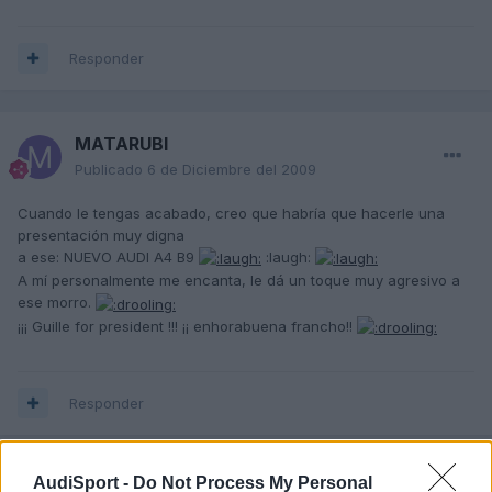
Responder
MATARUBI
Publicado
6 de Diciembre del 2009
Cuando le tengas acabado, creo que habría que hacerle una
presentación muy digna
a ese: NUEVO AUDI A4 B9
:laugh:
A mí personalmente me encanta, le dá un toque muy agresivo a
ese morro.
¡¡¡ Guille for president !!! ¡¡ enhorabuena francho!!
Responder
AudiSport -
Do Not Process My Personal
SePuLTuR