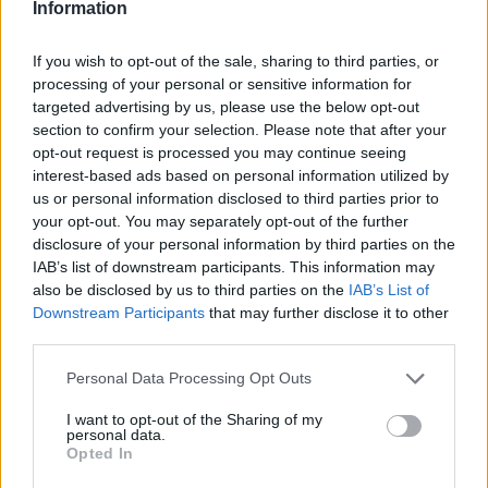
Information
Publicado
6 de Diciembre del 2009
If you wish to opt-out of the sale, sharing to third parties, or
MATARUBI dijo:
processing of your personal or sensitive information for
targeted advertising by us, please use the below opt-out
Cuando le tengas acabado, creo que habría que hacerle
section to confirm your selection. Please note that after your
una presentación muy digna
opt-out request is processed you may continue seeing
a ese: NUEVO AUDI A4 B9
:laugh:
interest-based ads based on personal information utilized by
A mí personalmente me encanta, le dá un toque muy
us or personal information disclosed to third parties prior to
agresivo a ese morro.
your opt-out. You may separately opt-out of the further
¡¡¡ Guille for president !!! ¡¡ enhorabuena francho!!
disclosure of your personal information by third parties on the
IAB’s list of downstream participants. This information may
also be disclosed by us to third parties on the
IAB’s List of
Y si le une estos faros,ya entonces queda tremendo...
Downstream Participants
that may further disclose it to other
third parties.
Personal Data Processing Opt Outs
I want to opt-out of the Sharing of my
personal data.
Responder
Opted In