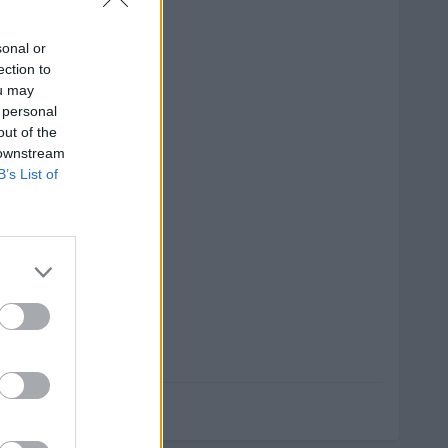
sonal or
ection to
ou may
 personal
out of the
 downstream
B’s List of