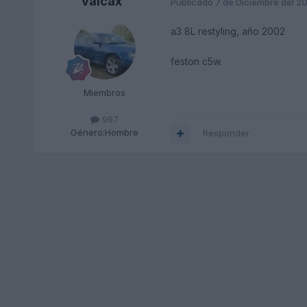
valcax
Publicado
7 de Diciembre del 2
a3 8L restyling, año 2002
feston c5w.
Miembros
997
Género:
Hombre
Responder