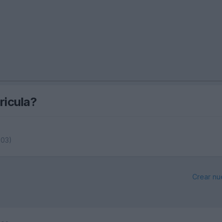
ricula?
003)
Crear nu