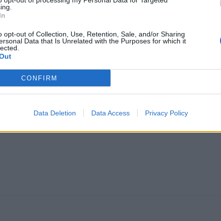
to opt-out of processing my Personal Data for Targeted
ing.
In
009
o opt-out of Collection, Use, Retention, Sale, and/or Sharing
ersonal Data that Is Unrelated with the Purposes for which it
 las del plafón iluminación habitáculo son más grandes, lo que no 
lected.
 es la correcta.
Out
CONFIRM
Data Deletion
Data Access
Privacy Policy