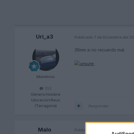
Uri_a3
Publicado
7 de Diciembre del 2
36mm si no recuerdo mal.
Miembros
352
Género:
Hombre
Ubicación:
Reus
(Tarragona)
Responder
Malo
Publicado
8 de Diciembre del 2
AudiSport