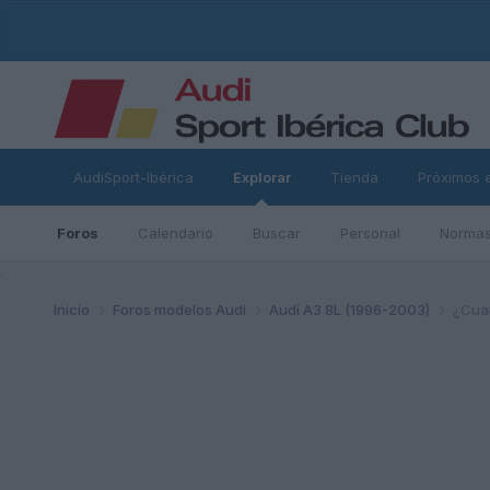
AudiSport-Ibérica
Explorar
Tienda
Próximos 
Foros
Calendario
Buscar
Personal
Normas
ad
Inicio
Foros modelos Audi
Audi A3 8L (1996-2003)
¿Cuan