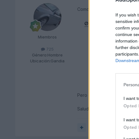
Como bien dice Uri_a3 la est
If you wish 
sensitive in
confirm you
continue se
Miembros
information 
further disc
725
participants
Género:
Hombre
Downstream 
Ubicación:
Gandia
Persona
Pero puedes encontrate bomb
I want t
Opted 
Saludos, Malo
I want t
Opted 
Responder