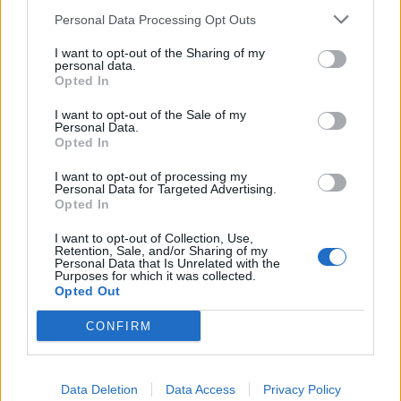
A mí me vibraba al ralentí también, hasta que le hice la
Personal Data Processing Opt Outs
distribución a los 90.000 y aquello fue mano de santo. No te
preocupes.
I want to opt-out of the Sharing of my
personal data.
Opted In
s2,
g.
I want to opt-out of the Sale of my
Personal Data.
Opted In
Responder
I want to opt-out of processing my
Personal Data for Targeted Advertising.
Opted In
Viann
I want to opt-out of Collection, Use,
Retention, Sale, and/or Sharing of my
Publicado
9 de Diciembre del 2009
Personal Data that Is Unrelated with the
Purposes for which it was collected.
Opted Out
Yo desde que le hice la repro, ha desaparecido del todo.
CONFIRM
Responder
Data Deletion
Data Access
Privacy Policy