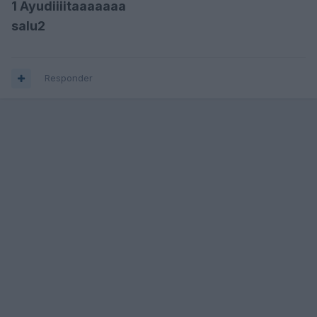
1 Ayudiiiitaaaaaaa
salu2
Responder