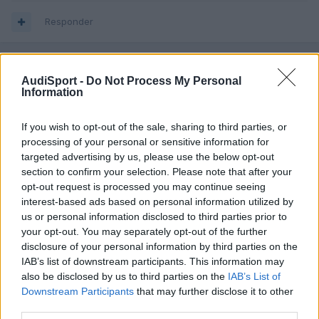
Responder
galanot
AudiSport -
Do Not Process My Personal
Information
Publicado
9 de Diciembre del 2009
If you wish to opt-out of the sale, sharing to third parties, or
KOKE_85 dijo:
processing of your personal or sensitive information for
targeted advertising by us, please use the below opt-out
Hola, en un principio te diría que no te preocupases...
section to confirm your selection. Please note that after your
Tengo tu mismo coche y a mi también me pasa, por lo que
opt-out request is processed you may continue seeing
he leido... les sucede a la mayoría, al parecer es normal en
interest-based ads based on personal information utilized by
nuestro modelo.
us or personal information disclosed to third parties prior to
No le des importancia... y disfruta de tu coche, yo estoy
your opt-out. You may separately opt-out of the further
encantado.
disclosure of your personal information by third parties on the
IAB’s list of downstream participants. This information may
Un saludo.
also be disclosed by us to third parties on the
IAB’s List of
Downstream Participants
that may further disclose it to other
+1
third parties.