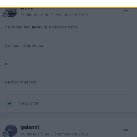
Deco
Publicado
9 de Diciembre del 2009
Ya sabes si quieres que desaparezca....
Cambiar distribucion!
o
Reprogramacion!
Responder
galanot
Publicado
9 de Diciembre del 2009