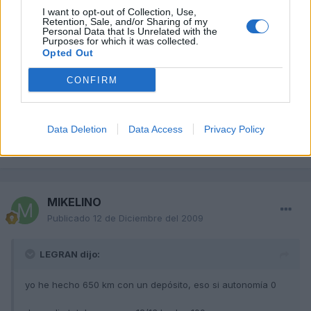
I want to opt-out of Collection, Use,
Retention, Sale, and/or Sharing of my
LEGRAN
Personal Data that Is Unrelated with the
Purposes for which it was collected.
Publicado
10 de Diciembre del 2009
Opted Out
yo he hecho 650 km con un depósito, eso si autonomía 0
CONFIRM
de media total me marca 12/13 l. a los 100
Data Deletion
Data Access
Privacy Policy
Responder
MIKELINO
Publicado
12 de Diciembre del 2009
LEGRAN dijo:
yo he hecho 650 km con un depósito, eso si autonomía 0