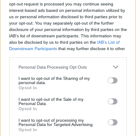
opt-out request is processed you may continue seeing
Hola yo tengo un A6 avant 2.0 TFSI y del ultimo repostage llevo
interest-based ads based on personal information utilized by
recorridos 545km y aun no se me ha encendido la reserva ( pero
us or personal information disclosed to third parties prior to
creo que le falta poco), el ordenador me indica que puedo
your opt-out. You may separately opt-out of the further
realizar 145km mas, y me sale un cosumo medio desde el ultimo
disclosure of your personal information by third parties on the
repostage de 9'5 lt/100km.
IAB’s list of downstream participants. This information may
also be disclosed by us to third parties on the
IAB’s List of
Downstream Participants
that may further disclose it to other
third parties.
Responder
Personal Data Processing Opt Outs
brandi
I want to opt-out of the Sharing of my
personal data.
Publicado
10 de Diciembre del 2009
Opted In
Yo, la vez que más, han sido 520 km y marcandome el ordenador
I want to opt-out of the Sale of my
Personal Data.
una autonomía de 10...
Opted In
I want to opt-out of processing my
Personal Data for Targeted Advertising.
Responder
Opted In