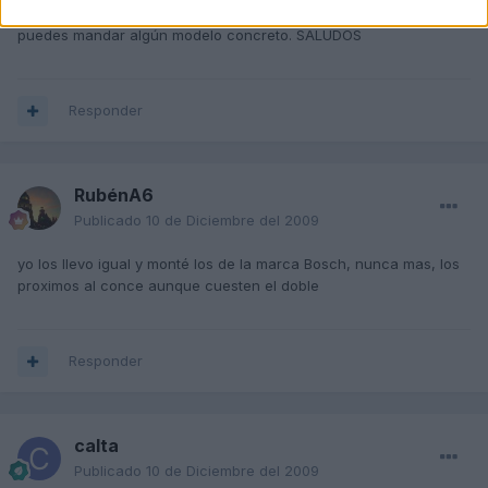
son lisos con una muesca, para meter el limpia, mira ver si me
puedes mandar algún modelo concreto. SALUDOS
Responder
RubénA6
Publicado
10 de Diciembre del 2009
yo los llevo igual y monté los de la marca Bosch, nunca mas, los
proximos al conce aunque cuesten el doble
Responder
calta
Publicado
10 de Diciembre del 2009