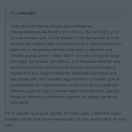
calta dijo:
Hola necesito ayuda, tengo que cambiar los
limpiaparabrisas de mi A6 2.5 tdi 150 cv, 6v, del 2002, y no
se que modelo son, los he quitado y no veo la marca, ni el
modelo por ningun lado. Os explico mas o menos como son
para ver si me podeis hechar una mano y decirme que
modelo puedo poner, miden 55cm, son de una goma larga
sin nada, los brazos son planos, y el limpia se mete en una
muesca que tiene el brazo y se le pone una pinza que lo
sujeta al brazo. Espero haberme explicado bien para que
me podais dar, en concreto alguna marca y modelo que le
pueda poner sin equivocarme, es que los quiero pedir por
internet, pues le voy a cambiar alguna cosilla más, que ya
tengo localizado y ahorrarme algo en los gastos de envio.
SALUDOS.
Por si alguien que quier ayudar en toda regla, y decirme algun
modelos de los que tiene www.oscaro.es, los quiero pillar en esa
web.