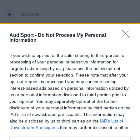
Responder
AudiSport -
Do Not Process My Personal
toni9192
Information
Publicado
10 de Diciembre del 2009
If you wish to opt-out of the sale, sharing to third parties, or
Hola amiguete esos son los aero win mira en este hilo se habla
processing of your personal or sensitive information for
de ello
targeted advertising by us, please use the below opt-out
section to confirm your selection. Please note that after your
http://www.audisport-iberica.com/foro/inde...howtopic=210665
opt-out request is processed you may continue seeing
interest-based ads based on personal information utilized by
Yo lo pillé en el conce pero por aqui se habla de marcas que no
us or personal information disclosed to third parties prior to
están mal, echale un vistazo
your opt-out. You may separately opt-out of the further
disclosure of your personal information by third parties on the
S2
IAB’s list of downstream participants. This information may
also be disclosed by us to third parties on the
IAB’s List of
Downstream Participants
that may further disclose it to other
Responder
third parties.