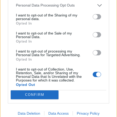
Personal Data Processing Opt Outs
calta
I want to opt-out of the Sharing of my
Publicado
10 de Diciembre del 2009
personal data.
Opted In
toni9192 dijo:
I want to opt-out of the Sale of my
Personal Data.
Opted In
Hola amiguete esos son los aero win mira en este hilo se
habla de ello
I want to opt-out of processing my
Personal Data for Targeted Advertising.
http://www.audisport-
Opted In
iberica.com/foro/inde...howtopic=210665
I want to opt-out of Collection, Use,
Retention, Sale, and/or Sharing of my
Yo lo pillé en el conce pero por aqui se habla de marcas
Personal Data that Is Unrelated with the
que no están mal, echale un vistazo
Purposes for which it was collected.
Opted Out
S2
CONFIRM
Hola toni9192, por mas vueltas que le dado al enlace que me has
mandado, no encuetro el modelo de los limpias para mi audi, en
el enlace, todos los que salen son los brazos en forma de
Data Deletion
Data Access
Privacy Policy
gancho, y los brazos de mi limpiaparabrisas como ya comente