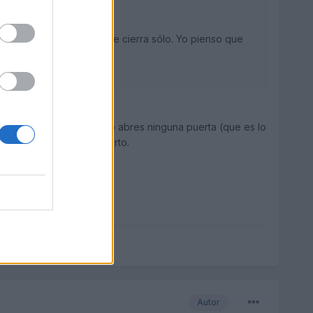
ancas, al poco tiempo se cierra sólo. Yo pienso que
 si le das al mando, y no abres ninguna puerta (que es lo
y se quede el coche abierto.
Autor