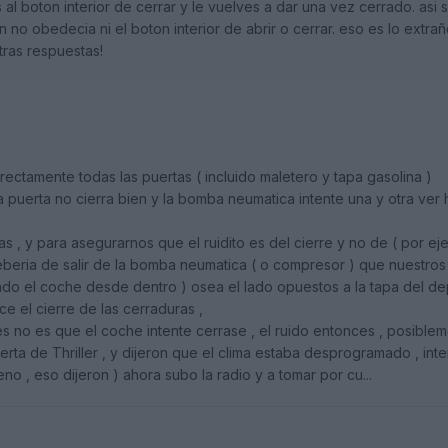
al boton interior de cerrar y le vuelves a dar una vez cerrado. asi s
 no obedecia ni el boton interior de abrir o cerrar. eso es lo extra
tras respuestas!
rrectamente todas las puertas ( incluido maletero y tapa gasolina )
 puerta no cierra bien y la bomba neumatica intente una y otra ver h
as , y para asegurarnos que el ruidito es del cierre y no de ( por ej
 deberia de salir de la bomba neumatica ( o compresor ) que nuestro
rando el coche desde dentro ) osea el lado opuestos a la tapa del de
e el cierre de las cerraduras ,
es no es que el coche intente cerrase , el ruido entonces , posiblem
puerta de Thriller , y dijeron que el clima estaba desprogramado , int
o , eso dijeron ) ahora subo la radio y a tomar por cu...