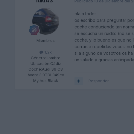
lukiA3
Publicado
10 de Diciembre del 
ola a todos
os escribo para preguntar por
coche conduciendo tan normal
se escucha un ruidito (no se 
coche. y lo bueno es que no l
Miembros
cerrarse repetidas veces. no 
1,2k
si a alguno de vosotros os ha
Género:
Hombre
un saludo y gracias anticipada
Ubicación:
Cádiz
Coche:
Audi S6 C8
Avant 3.0TDI 349cv
Mythos Black
Responder