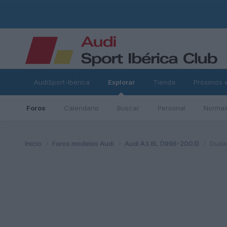
AudiSport-Ibérica
Explorar
Tienda
Próximos 
Foros
Calendario
Buscar
Personal
Normas
ad
Inicio
Foros modelos Audi
Audi A3 8L (1996-2003)
Duda 