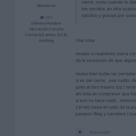
cierre. como cuando le das 
Miembros
me cerraba. en otra ocasion
saludos y gracias por vues
692
Género:
Hombre
Ubicación:
Coruña
Coche:
Q3 antes A3 8L
Una cosa
restiling
miraste si realmente cierra co
da la sensacion de que alguna
revisa bien todas las cerradur
si es del cierre , ese ruidito
junto al faro trasero Izq ( mi
ahi esta en compresor que hac
si eso no hace ruido , entonc
( el mio hacia el ruido de la 
pasaron Wag y carretera ( buen
Responder