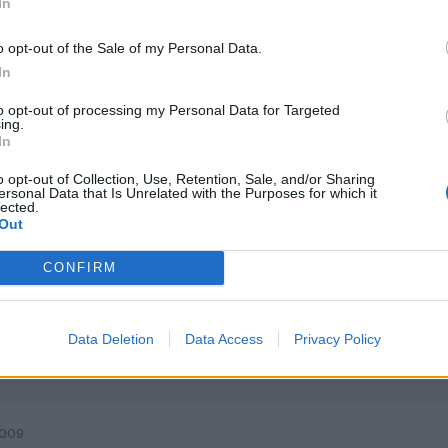
In
a no... jajaja
o opt-out of the Sale of my Personal Data.
o que si que he notado es que el coche cuando lo abres y no la arr
In
 dispositivo.
, un saludo!
to opt-out of processing my Personal Data for Targeted
ing.
In
o opt-out of Collection, Use, Retention, Sale, and/or Sharing
a lo descubri yo tambien, mientras lavaba el coche. Yo creo que es
ersonal Data that Is Unrelated with the Purposes for which it
ar, entiendo que por seguridad de que le des al mando sin querer 
lected.
Out
agcom el cierre automatico de puertas?
CONFIRM
Data Deletion
Data Access
Privacy Policy
2009