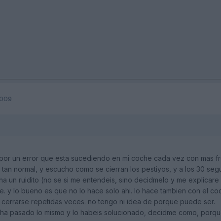
2009
por un error que esta sucediendo en mi coche cada vez con mas frec
an normal, y escucho como se cierran los pestiyos, y a los 30 seg
a un ruidito (no se si me entendeis, sino decidmelo y me explicar
. y lo bueno es que no lo hace solo ahi. lo hace tambien con el c
r cerrarse repetidas veces. no tengo ni idea de porque puede ser.
s ha pasado lo mismo y lo habeis solucionado, decidme como, porqu