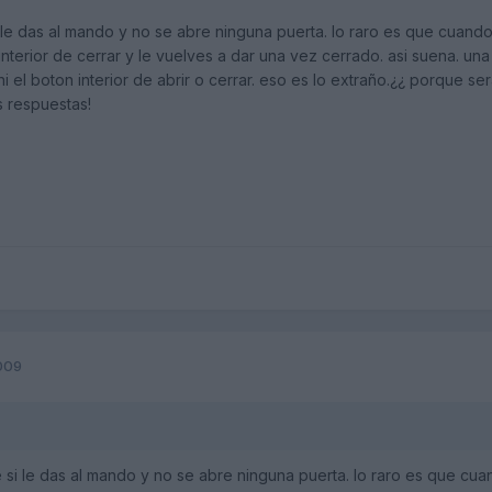
i le das al mando y no se abre ninguna puerta. lo raro es que cuand
terior de cerrar y le vuelves a dar una vez cerrado. asi suena. una 
 el boton interior de abrir o cerrar. eso es lo extraño.¿¿ porque se
s respuestas!
2009
e si le das al mando y no se abre ninguna puerta. lo raro es que cu