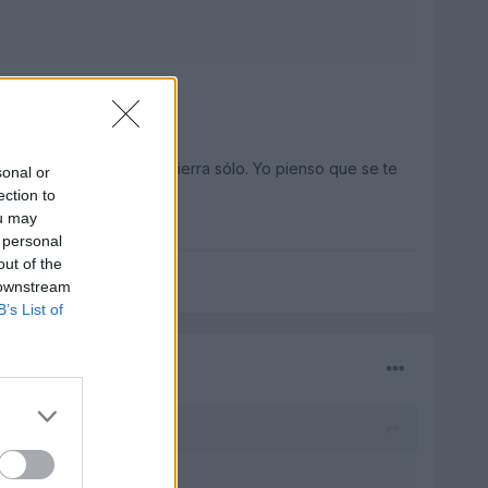
as, al poco tiempo se cierra sólo. Yo pienso que se te
sonal or
ection to
ou may
 personal
out of the
 downstream
B’s List of