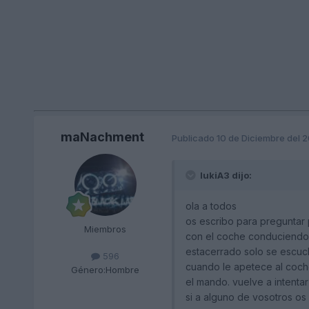
maNachment
Publicado
10 de Diciembre del 
lukiA3 dijo:
ola a todos
os escribo para preguntar 
Miembros
con el coche conduciendo t
estacerrado solo se escuch
596
cuando le apetece al coche
Género:
Hombre
el mando. vuelve a intenta
si a alguno de vosotros o