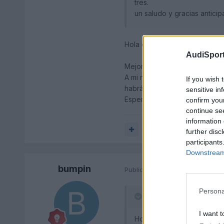
tres.
un saludo y gracias anticip
Hola compañero!
AudiSport
Mejor es eso que que se abra n
A mi nunca me ha pasado. Lo q
If you wish 
habrá estropeado ese disposi
sensitive in
Espero que obtengas ayuda, 
confirm you
continue se
information 
Responder
further disc
participants
Downstream 
bumpin
Publicado
10 de Diciembre del 
Persona
maNachment dijo:
I want t
Hola compañero!