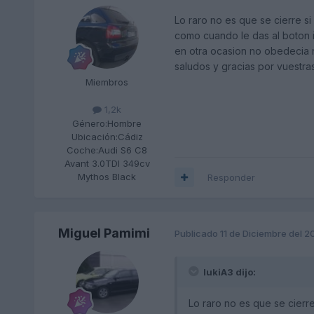
Lo raro no es que se cierre s
como cuando le das al boton in
en otra ocasion no obedecia ni
saludos y gracias por vuestra
Miembros
1,2k
Género:
Hombre
Ubicación:
Cádiz
Coche:
Audi S6 C8
Avant 3.0TDI 349cv
Mythos Black
Responder
Miguel Pamimi
Publicado
11 de Diciembre del 
lukiA3 dijo:
Lo raro no es que se cierr