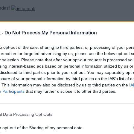
adas!!
 -
Do Not Process My Personal Information
o... jajaja
ue si que he notado es que el coche cuando lo abres y no la arranc
to opt-out of the sale, sharing to third parties, or processing of your per
tivo.
formation for targeted advertising by us, please use the below opt-out s
un saludo!
r selection. Please note that after your opt-out request is processed y
eing interest-based ads based on personal information utilized by us or
disclosed to third parties prior to your opt-out. You may separately opt-
losure of your personal information by third parties on the IAB’s list of
. This information may also be disclosed by us to third parties on the
IA
Participants
that may further disclose it to other third parties.
2009
l Data Processing Opt Outs
o opt-out of the Sharing of my personal data.