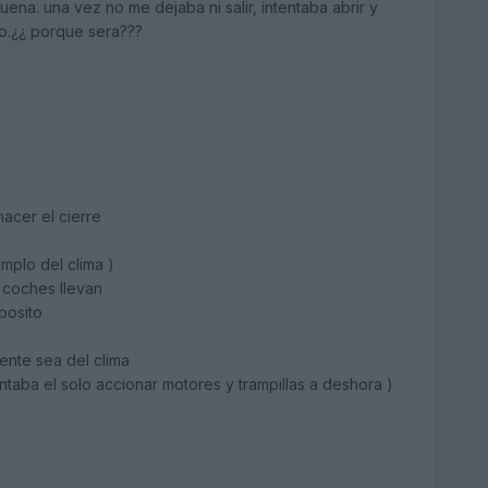
uena. una vez no me dejaba ni salir, intentaba abrir y
ño.¿¿ porque sera???
acer el cierre
emplo del clima )
s coches llevan
posito
ente sea del clima
entaba el solo accionar motores y trampillas a deshora )