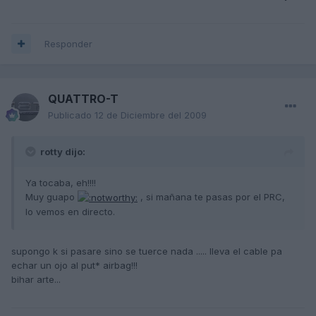
Responder
QUATTRO-T
Publicado
12 de Diciembre del 2009
rotty dijo:
Ya tocaba, eh!!!!
Muy guapo
, si mañana te pasas por el PRC,
lo vemos en directo.
supongo k si pasare sino se tuerce nada ..... lleva el cable pa
echar un ojo al put* airbag!!!
bihar arte...