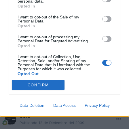
personal data.
Opted In
llevas lo mismo que yo, cobra + s-line, como gana
I want to opt-out of the Sale of my
Personal Data.
Opted In
Responder
I want to opt-out of processing my
Personal Data for Targeted Advertising.
Opted In
chanococi
Publicado
12 de Diciembre del 2009
I want to opt-out of Collection, Use,
Retention, Sale, and/or Sharing of my
Personal Data that Is Unrelated with the
:thumbsup:
:thumbsup:
Purposes for which it was collected.
Opted Out
muy guapo
CONFIRM
Responder
Data Deletion
Data Access
Privacy Policy
8ers
Publicado
12 de Diciembre del 2009