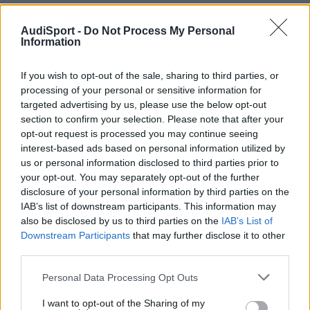
El coche ha ganado mucho en estetica y en paso por curva... <_<
AudiSport -
Do Not Process My Personal
Information
Responder
If you wish to opt-out of the sale, sharing to third parties, or
processing of your personal or sensitive information for
targeted advertising by us, please use the below opt-out
rotty
section to confirm your selection. Please note that after your
Publicado
12 de Diciembre del 2009
opt-out request is processed you may continue seeing
interest-based ads based on personal information utilized by
Ya tocaba, eh!!!!
us or personal information disclosed to third parties prior to
Muy guapo <_< , si mañana te pasas por el PRC, lo vemos en
your opt-out. You may separately opt-out of the further
directo.
disclosure of your personal information by third parties on the
IAB’s list of downstream participants. This information may
also be disclosed by us to third parties on the
IAB’s List of
Responder
Downstream Participants
that may further disclose it to other
third parties.
Personal Data Processing Opt Outs
david1981
Publicado
12 de Diciembre del 2009
I want to opt-out of the Sharing of my