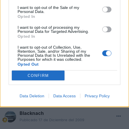
patowrc
I want to opt-out of the Sale of my
Personal Data.
Publicado
17 de Diciembre del 2009
Opted In
Si, si circular puedo normalmente, pero si quiero bajar o subir la
I want to opt-out of processing my
amortiguación en parado, no me deja hasta que estoy en
Personal Data for Targeted Advertising.
Opted In
marcha. Hoy he probado a quitar la batería 5 horas, pero nada de
nada, ahí está el dichoso cochecito amarillo. Pregunto, no hay
I want to opt-out of Collection, Use,
manera con el Vag-Com de resetear o reiniciar el módulo 34 ó
Retention, Sale, and/or Sharing of my
módulo suspensión nivelante? Por donde empiezo a cambiar
Personal Data that Is Unrelated with the
Purposes for which it was collected.
cosas? Empiezo por la centralita ?(pero el caso es que en
Opted Out
marcha funciona correctamente y nivela Ok )....no se por donde
empezar...
CONFIRM
Responder
Data Deletion
Data Access
Privacy Policy
Blacknach
Publicado
17 de Diciembre del 2009