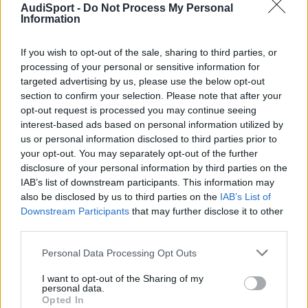
AudiSport -
Do Not Process My Personal
Responder
Information
If you wish to opt-out of the sale, sharing to third parties, or
processing of your personal or sensitive information for
Blacknach
targeted advertising by us, please use the below opt-out
Publicado
16 de Diciembre del 2009
section to confirm your selection. Please note that after your
opt-out request is processed you may continue seeing
Hola, soy nuevo aqui y me acabo de comprar un allroad 03, tiene
interest-based ads based on personal information utilized by
ese problema y en el compra-venta donde lo he comprado me
us or personal information disclosed to third parties prior to
han dicho que es un problema de el sensor de la rueda trasera
your opt-out. You may separately opt-out of the further
derecha y que lo tienen pedido, pero viene de alemania y aun no
disclosure of your personal information by third parties on the
ha llegado, pero no influye en la conduccion y lo estoy usando
sin problemas hasta que me lo pongan, tambien he leido por aqui
IAB’s list of downstream participants. This information may
lo que te comenta el amigo el amigo chico.
also be disclosed by us to third parties on the
IAB’s List of
A ver si me lo ponen pronto, pero con las navidades encima ya
Downstream Participants
that may further disclose it to other
veremos.
third parties.
Personal Data Processing Opt Outs
Responder
I want to opt-out of the Sharing of my
personal data.
Opted In