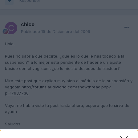
Responder
chico
Publicado
15 de Diciembre del 2009
Hola,
Pues no sabría que decirte, ¿que es lo que le has tocado a la
suspensión? a lo mejor está pendiente de hacerle un ajuste
básico con el vag-com, ¿se lo hiciste después de trastear?
Mira este post que explica muy bien el módulo de la suspensión y
vagcom
http://forums.audiworld.com/showthread.php?
p=17937736
Vaya, no había visto tu post hasta ahora, espero que te sirva de
ayuda
Saludos.