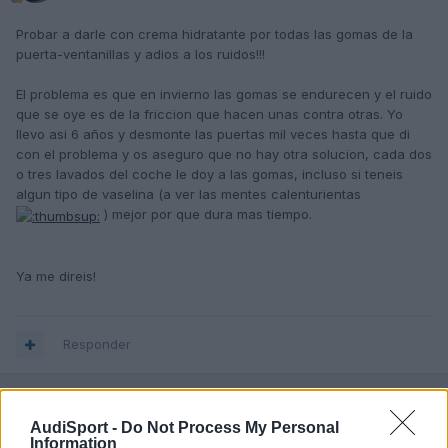
Probar a darle con crema hidratante por todas las gomas de la
puerta-ventanillas y adios a los ruidos!!!
El problema es que en invierno las gomas se endurecen y el ruido
que se oye es de la friccion que hacen unas contra otras. Yo
llevo asi 6 años y desmonte las puertas mil veces hasta que di
con el problema y os aseguro que no hay otra solucion, cada dos
o tres lavados del coche le doy a las gomas, incluso si teneis
algun tipo de vaselina (a ver las mentes calenturientas
) mejor por que dura mas tiempo.
Ya me direis!
Responder
A3FURIA
AudiSport -
Do Not Process My Personal
Information
Publicado
15 de Diciembre del 2009