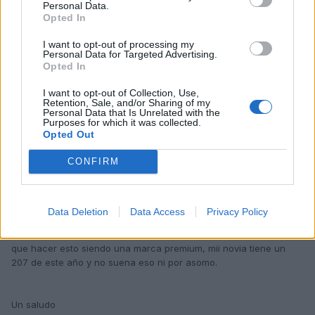
Personal Data.
ruido que se oye es de la friccion que hacen unas contra
Opted In
otras. Yo llevo asi 6 años y desmonte las puertas mil veces
hasta que di con el problema y os aseguro que no hay otra
I want to opt-out of processing my
solucion, cada dos o tres lavados del coche le doy a las
Personal Data for Targeted Advertising.
Opted In
gomas, incluso si teneis algun tipo de vaselina (a ver las
mentes calenturientas
) mejor por que dura
I want to opt-out of Collection, Use,
mas tiempo.
Retention, Sale, and/or Sharing of my
Personal Data that Is Unrelated with the
Purposes for which it was collected.
Opted Out
Ya me direis!
CONFIRM
Pues eso lo estaba yo meditando, habia pensado con grasa de
caballo, pero ahora que lo dices voy a probar hoy mismo con
esto a ver como funcion, cada cuando le das tu???
Data Deletion
Data Access
Privacy Policy
Aun estando ahi la solucion me sigue doliendo en el alma tener
que hacer esto siendo una marca premium, mii novia tiene un
207 de este año y no suena eso ni por asomo.
Un saludo