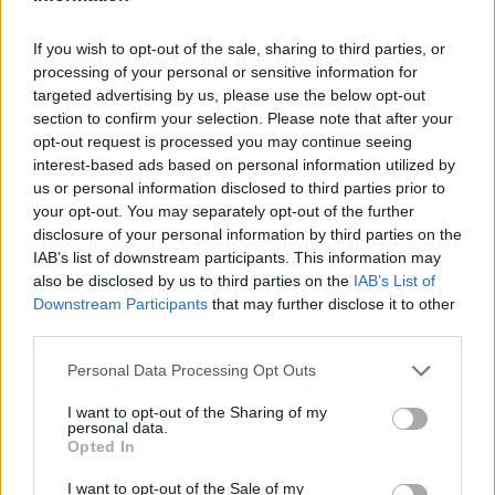
Yo tenia un sonido que no sabia de donde venia y descubri que
If you wish to opt-out of the sale, sharing to third parties, or
era del reposabrazos, probar a quitar el brazo del reposabrazos
processing of your personal or sensitive information for
aver si suena.... no digo que las puertas no suenen que ami
targeted advertising by us, please use the below opt-out
tambien me suenan, pero el reposabrazos suena mucho tambien,
section to confirm your selection. Please note that after your
almenos en mi caso.
opt-out request is processed you may continue seeing
interest-based ads based on personal information utilized by
us or personal information disclosed to third parties prior to
Responder
your opt-out. You may separately opt-out of the further
disclosure of your personal information by third parties on the
IAB’s list of downstream participants. This information may
also be disclosed by us to third parties on the
IAB’s List of
carlosrate
Downstream Participants
that may further disclose it to other
Publicado
15 de Diciembre del 2009
third parties.
Personal Data Processing Opt Outs
Fernandisko dijo:
I want to opt-out of the Sharing of my
Probar a darle con crema hidratante por todas las gomas
personal data.
de la puerta-ventanillas y adios a los ruidos!!!
Opted In
I want to opt-out of the Sale of my
El problema es que en invierno las gomas se endurecen y el