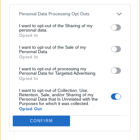
third parties.
kilometros y desgastes propios del vehículo yo no creo que sea
la solución.
Personal Data Processing Opt Outs
Saludos.
I want to opt-out of the Sharing of my
personal data.
Opted In
Responder
I want to opt-out of the Sale of my
Personal Data.
Opted In
juakoman
I want to opt-out of processing my
Personal Data for Targeted Advertising.
Publicado
17 de Diciembre del 2009
Opted In
A mi me embaucaron con el Metal Lube en una demostracion de
I want to opt-out of Collection, Use,
estas en una Feria del motor. Y como tenia que cambiarle el
Retention, Sale, and/or Sharing of my
Personal Data that Is Unrelated with the
aceite a mi moto pues probe y se lo meti.
Purposes for which it was collected.
Opted Out
Una moto es mucho mas sensible a cualquier tipo de
modificacion que le hagas, y pa encima lo sientes y notas encima
CONFIRM
de la moto... y el Crono te dice si realmente vas mas rapido que
antes o no.