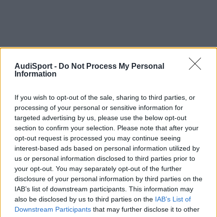
AudiSport -
Do Not Process My Personal
Information
If you wish to opt-out of the sale, sharing to third parties, or
chico
processing of your personal or sensitive information for
Publicado
17 de Diciembre del 2009
targeted advertising by us, please use the below opt-out
section to confirm your selection. Please note that after your
Hola, se ha escrito mucho sobre el tema.
opt-out request is processed you may continue seeing
interest-based ads based on personal information utilized by
Mi antiguo A4B5 gastaba aceite, así que probé a echarle un
us or personal information disclosed to third parties prior to
aditivo de estos (slick50 creo) total 50€ y como resultado es que
your opt-out. You may separately opt-out of the further
no mejoró nada. Mas bien creo que es un placebo, y como todo
disclosure of your personal information by third parties on the
es subjetivo, lo de que el motor vaya mas fino y esas cosas, hay
IAB’s list of downstream participants. This information may
gente que le irá bien y otros como a mi que ni bien ni mal.
also be disclosed by us to third parties on the
IAB’s List of
Downstream Participants
that may further disclose it to other
Pero para problemas no subjetivos como que gasta aceite por los