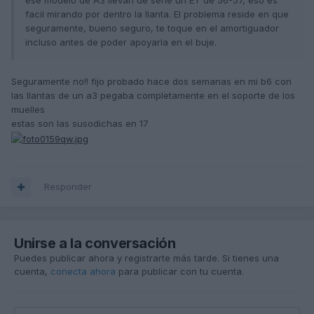
ese modelo de A3 llevan de serie un ET de 56-57, eso es
facil mirando por dentro la llanta. El problema reside en que
seguramente, bueno seguro, te toque en el amortiguador
incluso antes de poder apoyarla en el buje.
Seguramente no!! fijo probado hace dos semanas en mi b6 con
las llantas de un a3 pegaba completamente en el soporte de los
muelles
estas son las susodichas en 17
Responder
Unirse a la conversación
Puedes publicar ahora y registrarte más tarde. Si tienes una
cuenta,
conecta ahora
para publicar con tu cuenta.