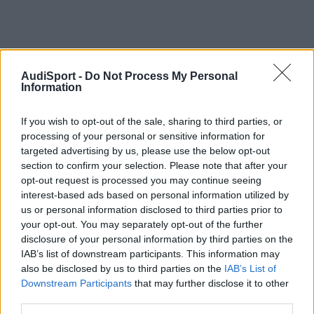
AudiSport -
Do Not Process My Personal
Information
If you wish to opt-out of the sale, sharing to third parties, or
processing of your personal or sensitive information for
targeted advertising by us, please use the below opt-out
section to confirm your selection. Please note that after your
opt-out request is processed you may continue seeing
interest-based ads based on personal information utilized by
Domin
us or personal information disclosed to third parties prior to
Publicado
14 de Mayo del 2010
your opt-out. You may separately opt-out of the further
disclosure of your personal information by third parties on the
el problema, aparte de que keden esteticamente muy feas, al
IAB’s list of downstream participants. This information may
verse tan adentro, es que quizas te rocen con las pinzas.
also be disclosed by us to third parties on the
IAB’s List of
Downstream Participants
that may further disclose it to other
third parties.
Responder