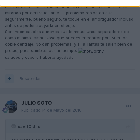
ese modelo de A3 llevan de serie un ET de 56-57, eso es facil
mirando por dentro la llanta. El problema reside en que
seguramente, bueno seguro, te toque en el amortiguador incluso
antes de poder apoyarla en el buje.
Son incompatibles a menos que le metas unos separadores de
como minimo 16mm. Cosa que puedes encontrar por 150eu de
doble centraje. No dan problemas, y si la llantas te salen bien de
precio, pues cambias por un tiempo.
saludos y espero haberte ayudado
Responder
JULIO SOTO
Publicado
14 de Mayo del 2010
xavi10 dijo: