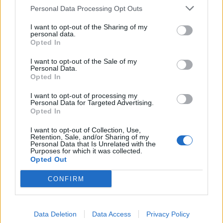
Personal Data Processing Opt Outs
I want to opt-out of the Sharing of my
personal data.
Kawaleches
Opted In
Publicado
14 de Mayo del 2010
I want to opt-out of the Sale of my
Personal Data.
Pues el 3.0 TDI no lleva precisamente unas pinzas pequeñas
Opted In
I want to opt-out of processing my
Entonces es al revés, al tener más ET quedan más dentro de la
Personal Data for Targeted Advertising.
aleta por decirlo así.. de todos modos lo tengo fácil, con subir el
Opted In
coche en el gato y montarla a ver cómo queda... lo que me hace
falta es tiempo!
I want to opt-out of Collection, Use,
Retention, Sale, and/or Sharing of my
Personal Data that Is Unrelated with the
Purposes for which it was collected.
Opted Out
Responder
CONFIRM
xavi10
Publicado
14 de Mayo del 2010
Data Deletion
Data Access
Privacy Policy